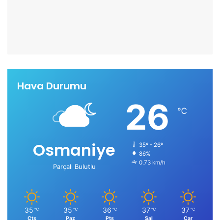
Hava Durumu
26
℃
Osmaniye
35º - 26º
86%
0.73 km/h
Parçalı Bulutlu
35
35
36
37
37
℃
℃
℃
℃
℃
Cts
Paz
Pts
Sal
Çar