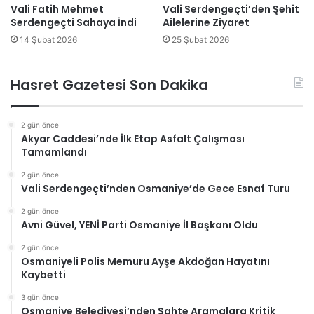
Vali Fatih Mehmet
Vali Serdengeçti’den Şehit
Serdengeçti Sahaya İndi
Ailelerine Ziyaret
14 Şubat 2026
25 Şubat 2026
Hasret Gazetesi Son Dakika
2 gün önce
Akyar Caddesi’nde İlk Etap Asfalt Çalışması
Tamamlandı
2 gün önce
Vali Serdengeçti’nden Osmaniye’de Gece Esnaf Turu
2 gün önce
Avni Güvel, YENİ Parti Osmaniye İl Başkanı Oldu
2 gün önce
Osmaniyeli Polis Memuru Ayşe Akdoğan Hayatını
Kaybetti
3 gün önce
Osmaniye Belediyesi’nden Sahte Aramalara Kritik