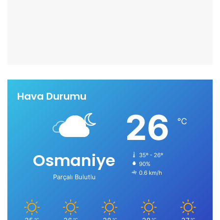
Hava Durumu
26
℃
Osmaniye
35º - 26º
90%
0.6 km/h
Parçalı Bulutlu
℃
℃
℃
℃
℃