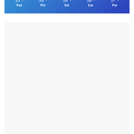
35
36
38
38
37
Paz
Pts
Sal
Çar
Per