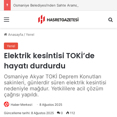
Osmaniye Belediyesi’nden Sahte Aramalara Kritik Uyarı
Menu
A
Anasayfa
/
Yerel
Yerel
Elektrik kesintisi TOKİ’de
hayatı durdurdu
Osmaniye Akyar TOKİ Deprem Konutları
sakinleri, günlerdir süren elektrik kesintisi
nedeniyle mağdur. Yetkililere acil çözüm
çağrısı yapıldı.
Haber Merkezi
8 Ağustos 2025
Güncelleme tarihi: 8 Ağustos 2025
0
112