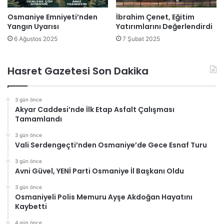
Osmaniye Emniyeti’nden
İbrahim Çenet, Eğitim
Yangın Uyarısı
Yatırımlarını Değerlendirdi
6 Ağustos 2025
7 Şubat 2025
Hasret Gazetesi Son Dakika
3 gün önce
Akyar Caddesi’nde İlk Etap Asfalt Çalışması
Tamamlandı
3 gün önce
Vali Serdengeçti’nden Osmaniye’de Gece Esnaf Turu
3 gün önce
Avni Güvel, YENİ Parti Osmaniye İl Başkanı Oldu
3 gün önce
Osmaniyeli Polis Memuru Ayşe Akdoğan Hayatını
Kaybetti
4 gün önce