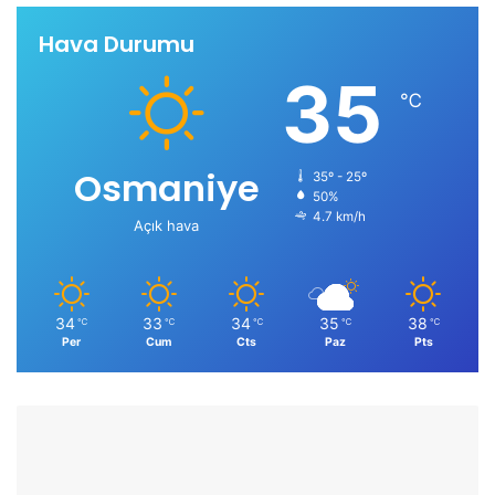
Hava Durumu
35
℃
Osmaniye
35º - 25º
50%
4.7 km/h
Açık hava
34
33
34
35
38
℃
℃
℃
℃
℃
Per
Cum
Cts
Paz
Pts