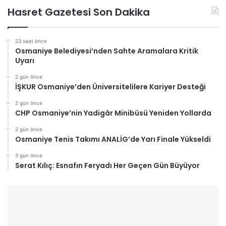
Hasret Gazetesi Son Dakika
23 saat önce
Osmaniye Belediyesi’nden Sahte Aramalara Kritik
Uyarı
2 gün önce
İŞKUR Osmaniye’den Üniversitelilere Kariyer Desteği
2 gün önce
CHP Osmaniye’nin Yadigâr Minibüsü Yeniden Yollarda
2 gün önce
Osmaniye Tenis Takımı ANALİG’de Yarı Finale Yükseldi
3 gün önce
Serat Kılıç: Esnafın Feryadı Her Geçen Gün Büyüyor