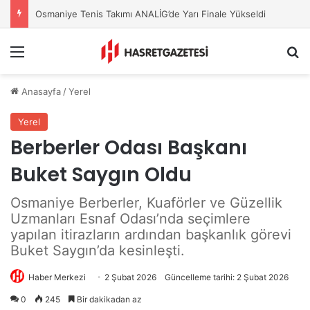
OKÜ’de Tanıtım ve Tercih Günleri Başladı
Menu
A
Anasayfa
/
Yerel
Yerel
Berberler Odası Başkanı
Buket Saygın Oldu
Osmaniye Berberler, Kuaförler ve Güzellik
Uzmanları Esnaf Odası’nda seçimlere
yapılan itirazların ardından başkanlık görevi
Buket Saygın’da kesinleşti.
Haber Merkezi
2 Şubat 2026
Güncelleme tarihi: 2 Şubat 2026
0
245
Bir dakikadan az