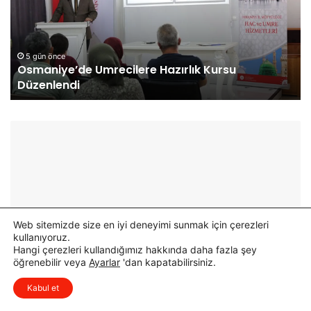
n
r
i
C
y
a
e
d
5 gün önce
Osmaniye’de Umrecilere Hazırlık Kursu
’
d
Düzenlendi
d
e
e
s
U
i
m
’
r
n
e
d
c
e
i
İ
l
l
e
k
Web sitemizde size en iyi deneyimi sunmak için çerezleri
r
E
kullanıyoruz.
e
t
Hangi çerezleri kullandığımız hakkında daha fazla şey
H
a
öğrenebilir veya
Ayarlar
'dan kapatabilirsiniz.
x
a
p
Düşüncelerinizi çok isterim, lütfen
Kabul et
z
A
yorum yapın.
ı
s