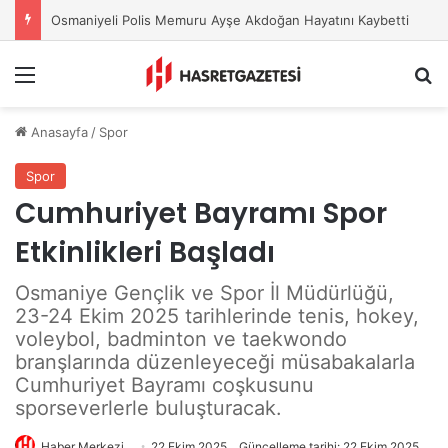
Osmaniye Belediyesi’nden Sahte Aramalara Kritik Uyarı
Menu
A
Anasayfa
/
Spor
Spor
Cumhuriyet Bayramı Spor
Etkinlikleri Başladı
Osmaniye Gençlik ve Spor İl Müdürlüğü,
23-24 Ekim 2025 tarihlerinde tenis, hokey,
voleybol, badminton ve taekwondo
branşlarında düzenleyeceği müsabakalarla
Cumhuriyet Bayramı coşkusunu
sporseverlerle buluşturacak.
Haber Merkezi
22 Ekim 2025
Güncelleme tarihi: 22 Ekim 2025