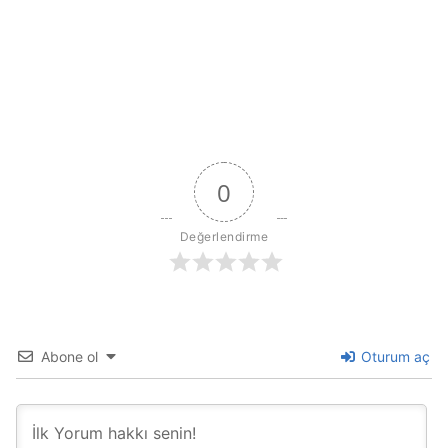
0
Değerlendirme
Abone ol
Oturum aç