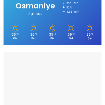
Osmaniye
35º - 27º
52%
4.65 km/h
Açık hava
35
36
35
39
36
℃
℃
℃
℃
℃
Cts
Paz
Pts
Sal
Çar