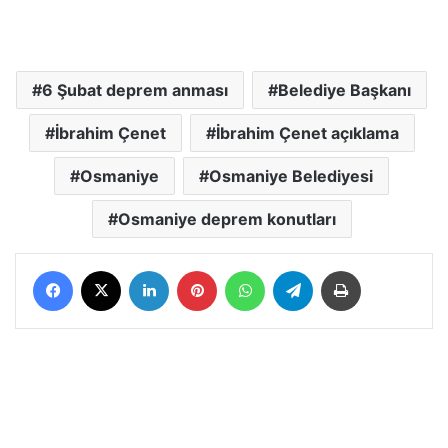
6 Şubat deprem anması
Belediye Başkanı
İbrahim Çenet
İbrahim Çenet açıklama
Osmaniye
Osmaniye Belediyesi
Osmaniye deprem konutları
Facebook
X
LinkedIn
Pinterest
WhatsApp
Telegram
Yazdır