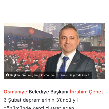
Başkan İbrahim Çenet: Osmaniye Bu Sınavı Başarıyla Geçti
Osmaniye
Belediye Başkanı
İbrahim Çenet
,
6 Şubat depremlerinin 3’üncü yıl
dönümünde kenti ziyaret eden