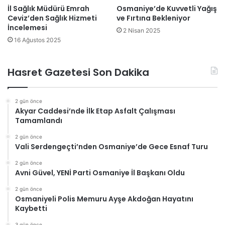
İl Sağlık Müdürü Emrah
Osmaniye’de Kuvvetli Yağış
Ceviz’den Sağlık Hizmeti
ve Fırtına Bekleniyor
İncelemesi
2 Nisan 2025
16 Ağustos 2025
Hasret Gazetesi Son Dakika
2 gün önce
Akyar Caddesi’nde İlk Etap Asfalt Çalışması
Tamamlandı
2 gün önce
Vali Serdengeçti’nden Osmaniye’de Gece Esnaf Turu
2 gün önce
Avni Güvel, YENİ Parti Osmaniye İl Başkanı Oldu
2 gün önce
Osmaniyeli Polis Memuru Ayşe Akdoğan Hayatını
Kaybetti
3 gün önce