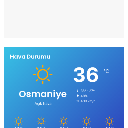
Hava Durumu
36
℃
Osmaniye
36º - 27º
49%
4.19 km/h
Açık hava