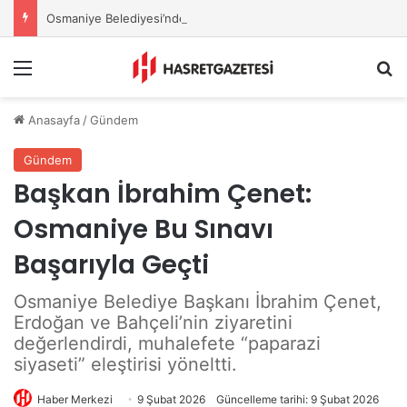
Osmaniye Belediyesi’nden Sahte Aramalara Kritik Uyarı
Menu
A
Anasayfa
/
Gündem
Gündem
Başkan İbrahim Çenet:
Osmaniye Bu Sınavı
Başarıyla Geçti
Osmaniye Belediye Başkanı İbrahim Çenet,
Erdoğan ve Bahçeli’nin ziyaretini
değerlendirdi, muhalefete “paparazi
siyaseti” eleştirisi yöneltti.
Haber Merkezi
9 Şubat 2026
Güncelleme tarihi: 9 Şubat 2026