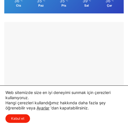
36
35
35
39
36
℃
℃
℃
℃
℃
Cts
Paz
Pts
Sal
Çar
Web sitemizde size en iyi deneyimi sunmak için çerezleri
kullanıyoruz.
Hangi çerezleri kullandığımız hakkında daha fazla şey
öğrenebilir veya
Ayarlar
'dan kapatabilirsiniz.
x
Düşüncelerinizi çok isterim, lütfen
Kabul et
yorum yapın.