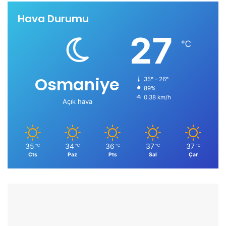
Hava Durumu
27
℃
Osmaniye
35º - 26º
89%
0.38 km/h
Açık hava
35
34
36
37
37
℃
℃
℃
℃
℃
Cts
Paz
Pts
Sal
Çar