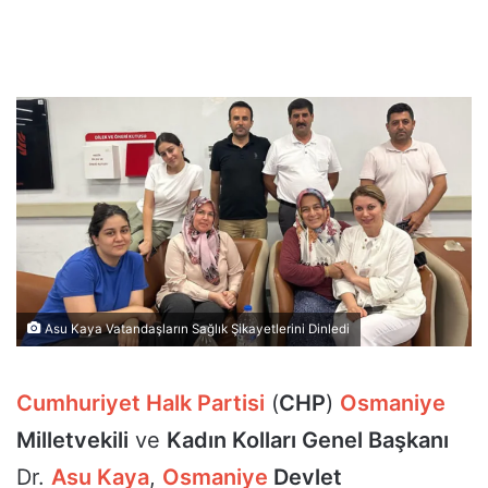
Asu Kaya Vatandaşların Sağlık Şikayetlerini Dinledi
Cumhuriyet Halk Partisi
(
CHP
)
Osmaniye
Milletvekili
ve
Kadın Kolları Genel Başkanı
Dr.
Asu Kaya
,
Osmaniye
Devlet