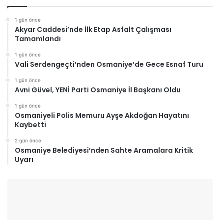
1 gün önce
Akyar Caddesi’nde İlk Etap Asfalt Çalışması
Tamamlandı
1 gün önce
Vali Serdengeçti’nden Osmaniye’de Gece Esnaf Turu
1 gün önce
Avni Güvel, YENİ Parti Osmaniye İl Başkanı Oldu
1 gün önce
Osmaniyeli Polis Memuru Ayşe Akdoğan Hayatını
Kaybetti
2 gün önce
Osmaniye Belediyesi’nden Sahte Aramalara Kritik
Uyarı