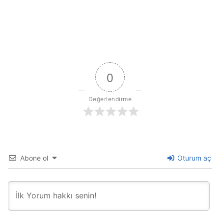
0
Değerlendirme
Abone ol
Oturum aç