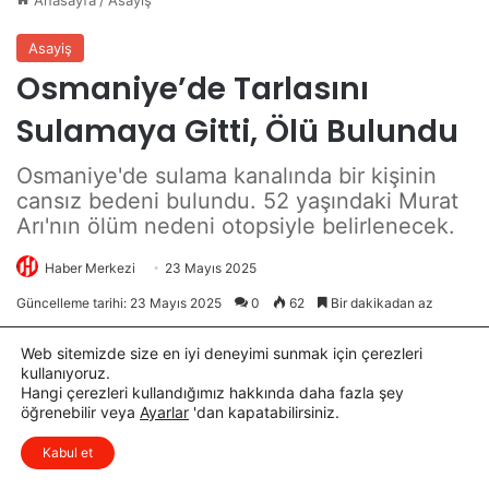
e
m
n
a
d
m
i
l
a
n
d
ı
Web sitemizde size en iyi deneyimi sunmak için çerezleri
kullanıyoruz.
Hangi çerezleri kullandığımız hakkında daha fazla şey
öğrenebilir veya
Ayarlar
'dan kapatabilirsiniz.
x
Düşüncelerinizi çok isterim, lütfen
Kabul et
yorum yapın.