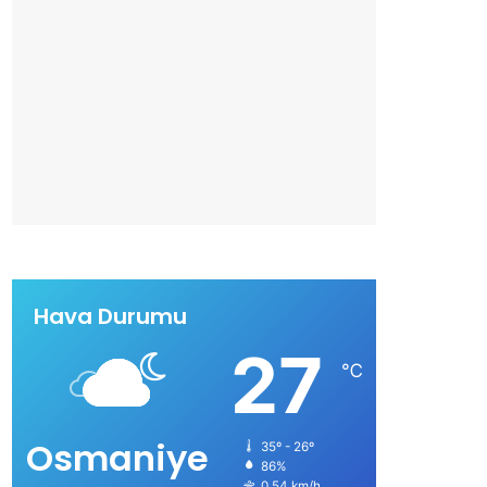
Hava Durumu
27
℃
Osmaniye
35º - 26º
86%
0.54 km/h