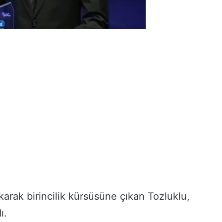
karak birincilik kürsüsüne çıkan Tozluklu,
ı.