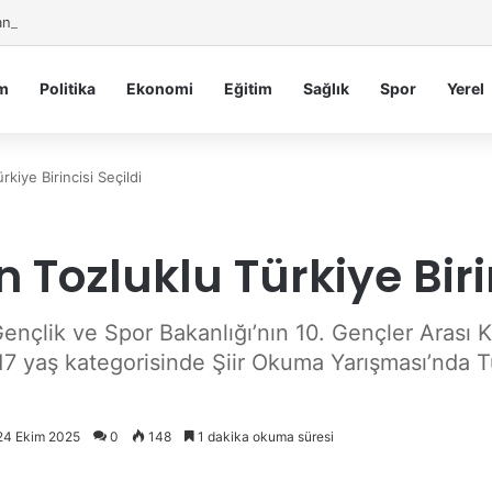
iye Belediyesi’nden Sahte Aramalara Kritik Uyarı
m
Politika
Ekonomi
Eğitim
Sağlık
Spor
Yerel
kiye Birincisi Seçildi
Tozluklu Türkiye Birin
çlik ve Spor Bakanlığı’nın 10. Gençler Arası Kü
 yaş kategorisinde Şiir Okuma Yarışması’nda Tür
 24 Ekim 2025
0
148
1 dakika okuma süresi