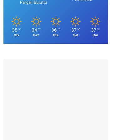
Parçalı Bulutlu
35
34
36
37
37
℃
℃
℃
℃
℃
Cts
Paz
Pts
Sal
Çar