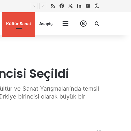
RSS
Facebook
X
LinkedIn
YouTube
Dış görünümü 
Arma
Kültür Sanat
Asayiş
Tümü
Hesabım
cisi Seçildi
ltür ve Sanat Yarışmaları’nda temsil
kiye birincisi olarak büyük bir