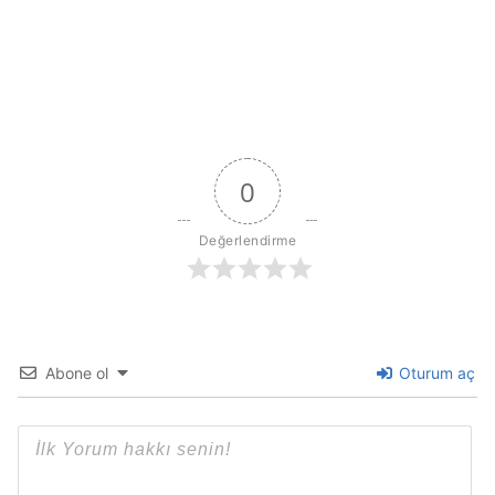
0
Değerlendirme
Abone ol
Oturum aç