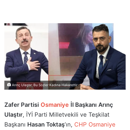
Arınç Ulaştır: Bu Sözler Kadına Hakarettir
Zafer Partisi
Osmaniye
İl Başkanı
Arınç
Ulaştır
, İYİ Parti Milletvekili ve Teşkilat
Başkanı
Hasan Toktaş
’ın,
CHP
Osmaniye