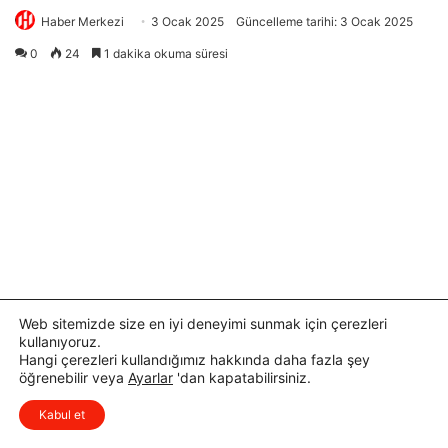
i
Web sitemizde size en iyi deneyimi sunmak için çerezleri
kullanıyoruz.
Hangi çerezleri kullandığımız hakkında daha fazla şey
öğrenebilir veya
Ayarlar
'dan kapatabilirsiniz.
x
Düşüncelerinizi çok isterim, lütfen
Kabul et
yorum yapın.