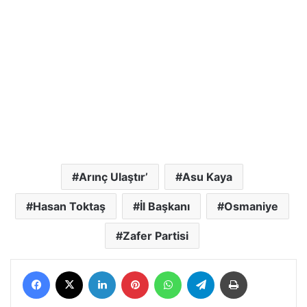
Arınç Ulaştır’
Asu Kaya
Hasan Toktaş
İl Başkanı
Osmaniye
Zafer Partisi
Facebook
X
LinkedIn
Pinterest
WhatsApp
Telegram
Yazdır