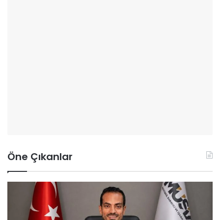
Öne Çıkanlar
İ
Ş
K
U