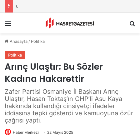
OKÜ’de Tanıtım ve Tercih Günleri Başladı
Menu
A
Anasayfa
/
Politika
Politika
Arınç Ulaştır: Bu Sözler
Kadına Hakarettir
Zafer Partisi Osmaniye İl Başkanı Arınç
Ulaştır, Hasan Toktaş’ın CHP’li Asu Kaya
hakkında kullandığı cinsiyetçi ifadeler
iddiasına tepki gösterdi ve kamuoyuna özür
çağrısı yaptı.
Haber Merkezi
22 Mayıs 2025