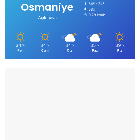
Osmaniye
34º - 24º
88%
0.78 km/h
Açık hava
34
34
34
35
39
℃
℃
℃
℃
℃
Per
Cum
Cts
Paz
Pts