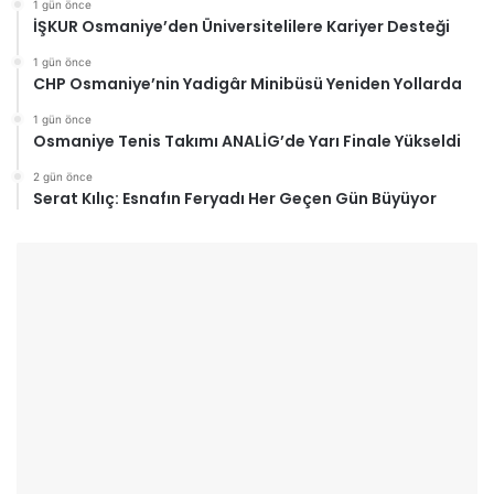
1 gün önce
İŞKUR Osmaniye’den Üniversitelilere Kariyer Desteği
1 gün önce
CHP Osmaniye’nin Yadigâr Minibüsü Yeniden Yollarda
1 gün önce
Osmaniye Tenis Takımı ANALİG’de Yarı Finale Yükseldi
2 gün önce
Serat Kılıç: Esnafın Feryadı Her Geçen Gün Büyüyor