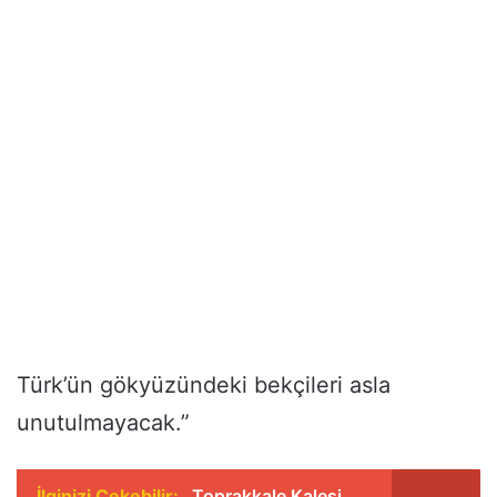
Türk’ün gökyüzündeki bekçileri asla
unutulmayacak.”
İlginizi Çekebilir:
Toprakkale Kalesi