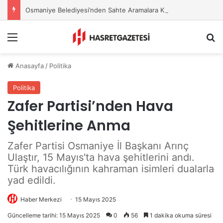
Osmaniye Belediyesi’nden Sahte Aramalara Kritik Uyarı
Menu
A
Anasayfa
/
Politika
Politika
Zafer Partisi’nden Hava
Şehitlerine Anma
Zafer Partisi Osmaniye İl Başkanı Arınç
Ulaştır, 15 Mayıs'ta hava şehitlerini andı.
Türk havacılığının kahraman isimleri dualarla
yad edildi.
Haber Merkezi
15 Mayıs 2025
Güncelleme tarihi: 15 Mayıs 2025
0
56
1 dakika okuma süresi