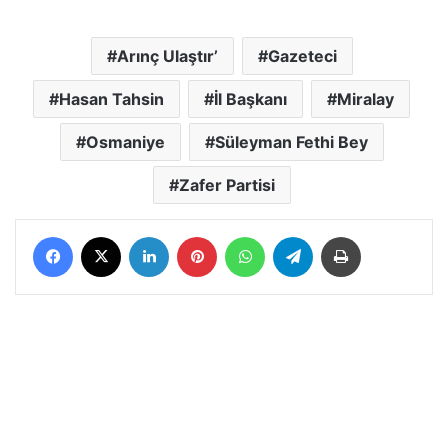
Arınç Ulaştır’
Gazeteci
Hasan Tahsin
İl Başkanı
Miralay
Osmaniye
Süleyman Fethi Bey
Zafer Partisi
Facebook
X
LinkedIn
Pinterest
WhatsApp
Telegram
Yazdır