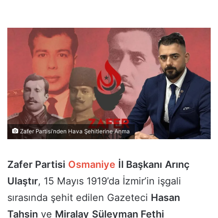
Zafer Partisi’nden Hava Şehitlerine Anma
Zafer Partisi
Osmaniye
İl Başkanı
Arınç
Ulaştır
, 15 Mayıs 1919’da İzmir’in işgali
sırasında şehit edilen Gazeteci
Hasan
Tahsin
ve
Miralay
Süleyman Fethi