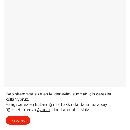
’
l
n
i
d
s
e
M
İ
e
l
m
k
u
E
r
t
u
a
A
p
y
A
ş
s
e
f
A
a
k
Web sitemizde size en iyi deneyimi sunmak için çerezleri
l
d
kullanıyoruz.
t
o
Hangi çerezleri kullandığımız hakkında daha fazla şey
Ç
ğ
öğrenebilir veya
Ayarlar
'dan kapatabilirsiniz.
a
a
x
Düşüncelerinizi çok isterim, lütfen
l
n
Kabul et
yorum yapın.
ı
H