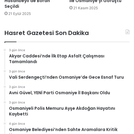
Hasanbeyli’de Boran
ile Osmaniye’yi Görüştü
Seçildi
21 Kasım 2025
21 Eylül 2025
Hasret Gazetesi Son Dakika
3 gün önce
Akyar Caddesi’nde İlk Etap Asfalt Çalışması
Tamamlandı
3 gün önce
Vali Serdengeçti’nden Osmaniye’de Gece Esnaf Turu
3 gün önce
Avni Güvel, YENİ Parti Osmaniye İl Başkanı Oldu
3 gün önce
Osmaniyeli Polis Memuru Ayşe Akdoğan Hayatını
Kaybetti
4 gün önce
Osmaniye Belediyesi’nden Sahte Aramalara Kritik