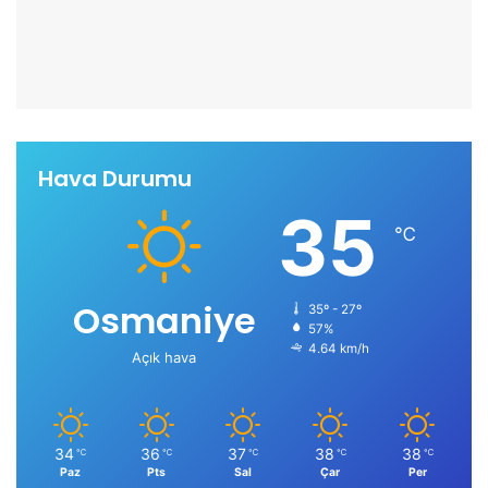
Hava Durumu
35
℃
Osmaniye
35º - 27º
57%
4.64 km/h
Açık hava
34
36
37
38
38
℃
℃
℃
℃
℃
Paz
Pts
Sal
Çar
Per