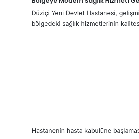
Bölgeye Modern Sağlık Hizmeti Ge
r
Düziçi Yeni Devlet Hastanesi, gelişm
y
a
bölgedeki sağlık hizmetlerinin kalites
d
ı
H
e
r
G
e
ç
e
n
G
ü
n
B
ü
y
Hastanenin hasta kabulüne başlamasıyl
ü
y