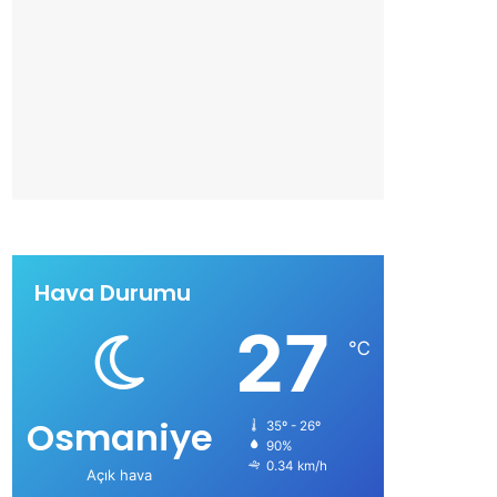
Hava Durumu
27
℃
Osmaniye
35º - 26º
90%
0.34 km/h
Açık hava