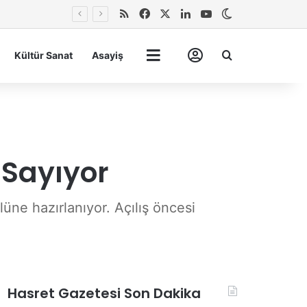
RSS
Facebook
X
LinkedIn
YouTube
Dış görünümü 
Arma
Kültür Sanat
Asayiş
Tümü
Hesabım
 Sayıyor
ne hazırlanıyor. Açılış öncesi
Hasret Gazetesi Son Dakika