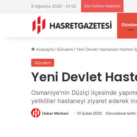
8 Ağustos 2026 - 01:02
Son Dakika Haberleri
Osman
Günde
Anasayfa
/
Gündem
/
Yeni Devlet Hastanesi Hizmet İ
Gündem
Yeni Devlet Hast
Osmaniye’nin Düziçi ilçesinde yapımı
yetkililer hastaneyi ziyaret ederek 
Haber Merkezi
10 Şubat 2025
Güncelleme tarihi