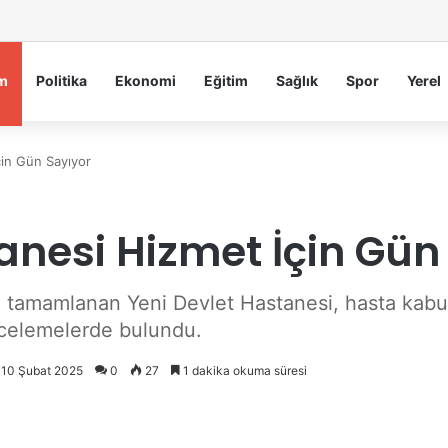
iye Belediyesi’nden Sahte Aramalara Kritik Uyarı
m
Politika
Ekonomi
Eğitim
Sağlık
Spor
Yerel
çin Gün Sayıyor
anesi Hizmet İçin Gün
 tamamlanan Yeni Devlet Hastanesi, hasta kabulü
incelemelerde bulundu.
: 10 Şubat 2025
0
27
1 dakika okuma süresi