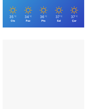
35
34
36
37
37
℃
℃
℃
℃
℃
Cts
Paz
Pts
Sal
Çar