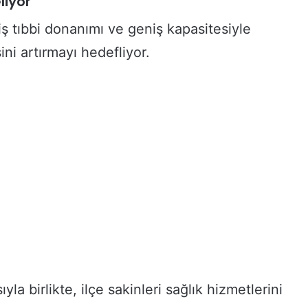
liyor
e
iş tıbbi donanımı ve geniş kapasitesiyle
H
a
ini artırmayı hedefliyor.
z
ı
r
l
ı
k
K
u
r
s
u
D
ü
z
e
n
a birlikte, ilçe sakinleri sağlık hizmetlerini
l
e