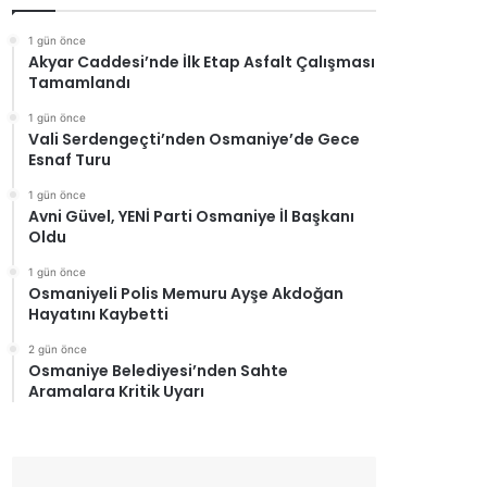
1 gün önce
Akyar Caddesi’nde İlk Etap Asfalt Çalışması
Tamamlandı
1 gün önce
Vali Serdengeçti’nden Osmaniye’de Gece
Esnaf Turu
1 gün önce
Avni Güvel, YENİ Parti Osmaniye İl Başkanı
Oldu
1 gün önce
Osmaniyeli Polis Memuru Ayşe Akdoğan
Hayatını Kaybetti
2 gün önce
Osmaniye Belediyesi’nden Sahte
Aramalara Kritik Uyarı