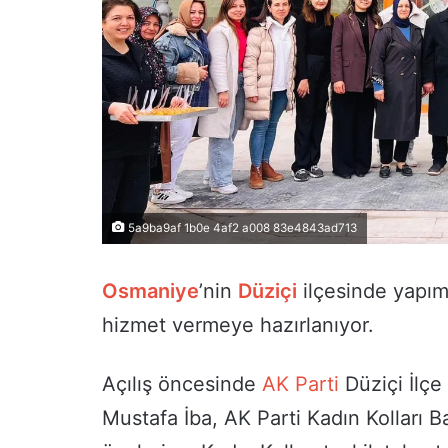
5a9ba9af 1b0e 4af2 a008 83e4843ad713
Osmaniye
’nin
Düziçi
ilçesinde yapı
hizmet vermeye hazırlanıyor.
Açılış öncesinde
AK Parti
Düziçi İlçe
Mustafa İba, AK Parti Kadın Kolları 