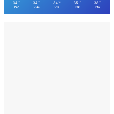
34
34
34
35
38
℃
℃
℃
℃
℃
Per
Cum
Cts
Paz
Pts