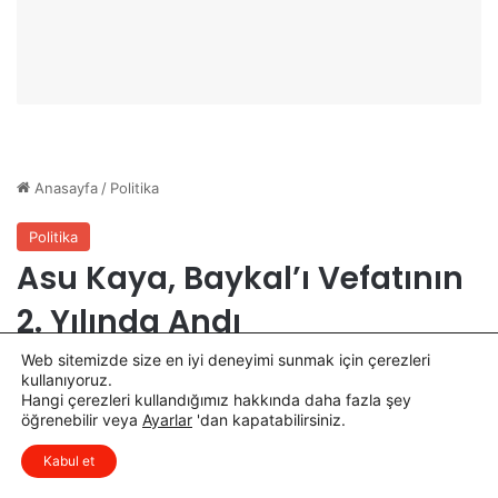
e
r
v
e
e
K
B
a
a
r
ş
i
l
y
a
e
d
r
ı
D
e
s
t
e
ğ
i
Web sitemizde size en iyi deneyimi sunmak için çerezleri
kullanıyoruz.
Hangi çerezleri kullandığımız hakkında daha fazla şey
öğrenebilir veya
Ayarlar
'dan kapatabilirsiniz.
x
Düşüncelerinizi çok isterim, lütfen
Kabul et
yorum yapın.