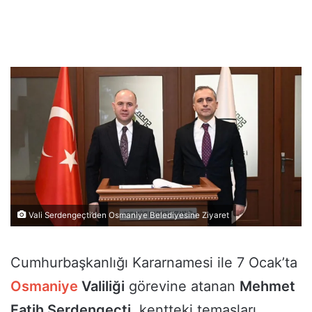
Vali Serdengeçti’den Osmaniye Belediyesine Ziyaret
Cumhurbaşkanlığı Kararnamesi ile 7 Ocak’ta
Osmaniye
Valiliği
görevine atanan
Mehmet
Fatih Serdengeçti
, kentteki temasları