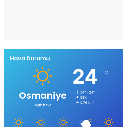
Hava Durumu
24
℃
Osmaniye
34º - 24º
93%
0.76 km/h
Açık hava