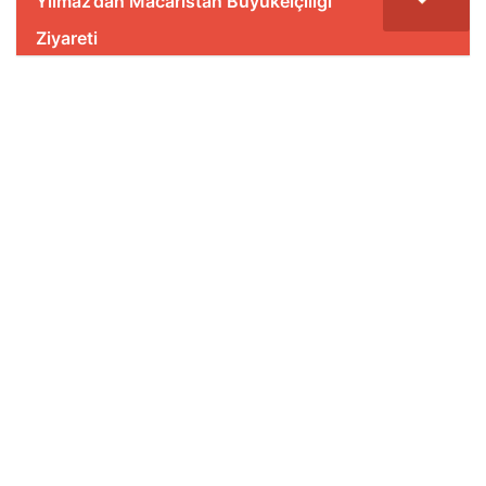
Yılmaz’dan Macaristan Büyükelçiliği
Ziyareti