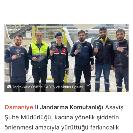
Toprakkale OSB’de KADES ve Şiddet Eğitimi
Osmaniye
İl Jandarma Komutanlığı
Asayiş
Şube Müdürlüğü, kadına yönelik şiddetin
önlenmesi amacıyla yürüttüğü farkındalık