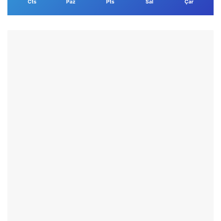
Cts
Paz
Pts
Sal
Çar