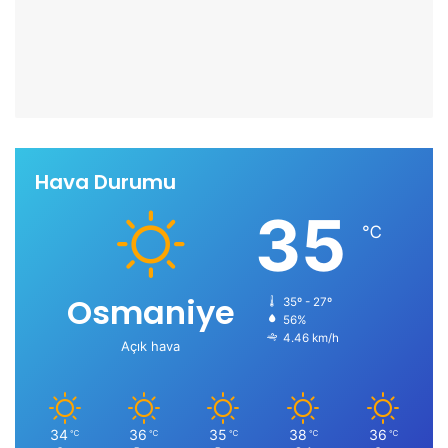
Hava Durumu
35
℃
Osmaniye
35º - 27º
56%
4.46 km/h
Açık hava
34
36
35
38
36
℃
℃
℃
℃
℃