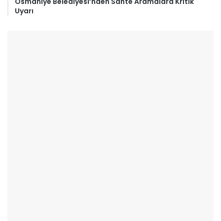
Osmaniye Belediyesi’nden Sahte Aramalara Kritik
Uyarı