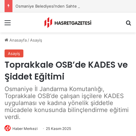
Osmaniye Belediyesi’nden Sahte Aramalara Kritik Uyarı
Menu
A
Anasayfa
/
Asayiş
Asayiş
Toprakkale OSB’de KADES ve
Şiddet Eğitimi
Osmaniye İl Jandarma Komutanlığı,
Toprakkale OSB’de çalışan işçilere KADES
uygulaması ve kadına yönelik şiddetle
mücadele konusunda bilinçlendirme eğitimi
verdi.
Haber Merkezi
25 Kasım 2025