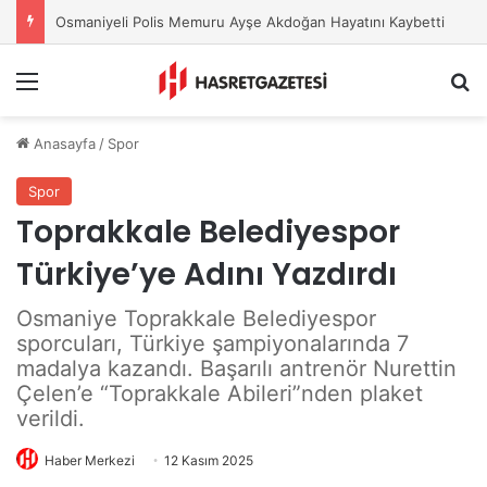
Osmaniyeli Polis Memuru Ayşe Akdoğan Hayatını Kaybetti
Menu
A
Anasayfa
/
Spor
Spor
Toprakkale Belediyespor
Türkiye’ye Adını Yazdırdı
Osmaniye Toprakkale Belediyespor
sporcuları, Türkiye şampiyonalarında 7
madalya kazandı. Başarılı antrenör Nurettin
Çelen’e “Toprakkale Abileri”nden plaket
verildi.
Haber Merkezi
12 Kasım 2025