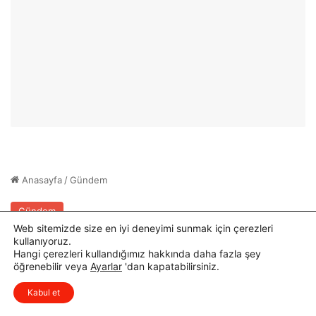
ı
l
k
t
K
Ç
u
a
r
l
s
ı
u
ş
D
m
ü
a
z
s
e
ı
n
T
l
a
e
m
n
a
d
m
Web sitemizde size en iyi deneyimi sunmak için çerezleri
i
l
kullanıyoruz.
Hangi çerezleri kullandığımız hakkında daha fazla şey
a
öğrenebilir veya
Ayarlar
'dan kapatabilirsiniz.
n
x
Düşüncelerinizi çok isterim, lütfen
d
Kabul et
yorum yapın.
ı