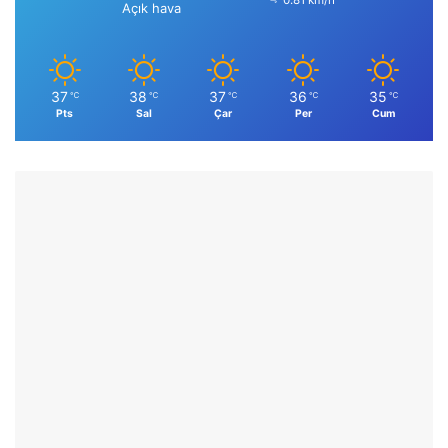
0.81 km/h
Açık hava
37
38
37
36
35
℃
℃
℃
℃
℃
Pts
Sal
Çar
Per
Cum