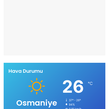
Hava Durumu
26
℃
Osmaniye
37º - 26º
94%