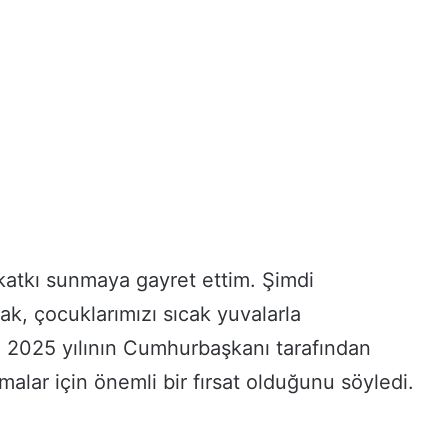
O
s
m
a
n
katkı sunmaya gayret ettim. Şimdi
i
k, çocuklarımızı sıcak yuvalarla
y
5 gün önce
e
afın Feryadı Her
Osmaniye’de Umrecilere Haz
, 2025 yılının Cumhurbaşkanı tarafından
’
üyor
Kursu Düzenlendi
d
şmalar için önemli bir fırsat olduğunu söyledi.
e
U
m