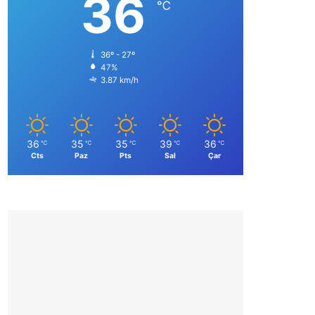
36
℃
36º - 27º
47%
3.87 km/h
36
35
35
39
36
℃
℃
℃
℃
℃
Cts
Paz
Pts
Sal
Çar