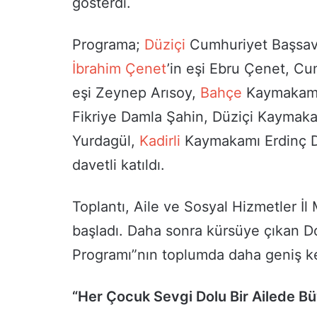
gösterdi.
Programa;
Düziçi
Cumhuriyet Başsavc
İbrahim Çenet
’in eşi Ebru Çenet, C
eşi Zeynep Arısoy,
Bahçe
Kaymakamı 
Fikriye Damla Şahin, Düziçi Kaymaka
Yurdagül,
Kadirli
Kaymakamı Erdinç D
davetli katıldı.
Toplantı, Aile ve Sosyal Hizmetler İl
başladı. Daha sonra kürsüye çıkan D
Programı”nın toplumda daha geniş ke
“Her Çocuk Sevgi Dolu Bir Ailede B