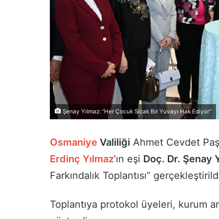
Şenay Yılmaz: “Her Çocuk Sıcak Bir Yuvayı Hak Ediyor”
Osmaniye
Valiliği
Ahmet Cevdet Paşa
Erdinç Yılmaz
’ın eşi
Doç. Dr. Şenay 
Farkındalık Toplantısı” gerçekleştirild
Toplantıya protokol üyeleri, kurum ami