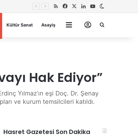
RSS
Facebook
X
LinkedIn
YouTube
Dış görünümü 
Arma
Kültür Sanat
Asayiş
Tümü
Hesabım
vayı Hak Ediyor”
Erdinç Yılmaz’ın eşi Doç. Dr. Şenay
rı ve kurum temsilcileri katıldı.
Hasret Gazetesi Son Dakika