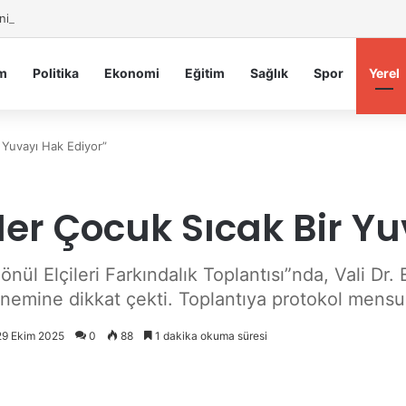
iye Belediyesi’nden Sahte Aramalara Kritik Uyarı
m
Politika
Ekonomi
Eğitim
Sağlık
Spor
Yerel
 Yuvayı Hak Ediyor”
er Çocuk Sıcak Bir Yu
ül Elçileri Farkındalık Toplantısı”nda, Vali Dr. 
emine dikkat çekti. Toplantıya protokol mensupla
 29 Ekim 2025
0
88
1 dakika okuma süresi