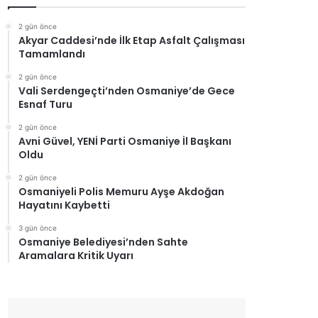
2 gün önce
Akyar Caddesi’nde İlk Etap Asfalt Çalışması
Tamamlandı
2 gün önce
Vali Serdengeçti’nden Osmaniye’de Gece
Esnaf Turu
2 gün önce
Avni Güvel, YENİ Parti Osmaniye İl Başkanı
Oldu
2 gün önce
Osmaniyeli Polis Memuru Ayşe Akdoğan
Hayatını Kaybetti
3 gün önce
Osmaniye Belediyesi’nden Sahte
Aramalara Kritik Uyarı