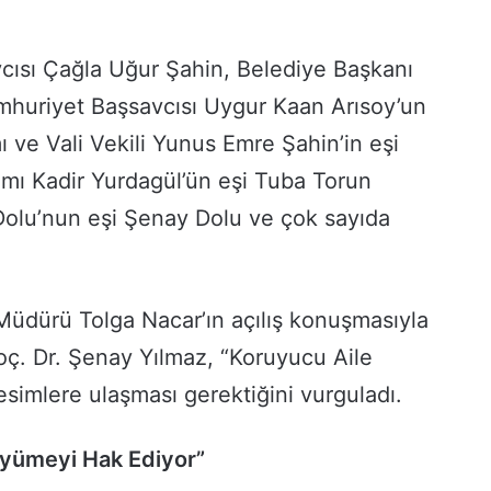
ısı Çağla Uğur Şahin, Belediye Başkanı
umhuriyet Başsavcısı Uygur Kaan Arısoy’un
ve Vali Vekili Yunus Emre Şahin’in eşi
mı Kadir Yurdagül’ün eşi Tuba Torun
olu’nun eşi Şenay Dolu ve çok sayıda
 Müdürü Tolga Nacar’ın açılış konuşmasıyla
oç. Dr. Şenay Yılmaz, “Koruyucu Aile
simlere ulaşması gerektiğini vurguladı.
üyümeyi Hak Ediyor”