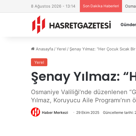
8 Ağustos 2026 - 13:14
Son Dakika Haberleri
Osman
Günde
Anasayfa
/
Yerel
/
Şenay Yılmaz: “Her Çocuk Sıcak Bir
Yerel
Şenay Yılmaz: “H
Osmaniye Valiliği’nde düzenlenen “Gön
Yılmaz, Koruyucu Aile Programı’nın ön
Haber Merkezi
29 Ekim 2025
Güncelleme tarihi: