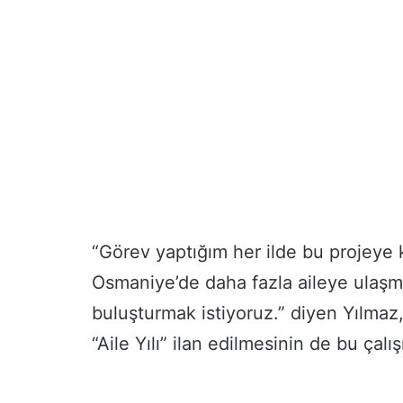
S
e
r
a
t
“Görev yaptığım her ilde bu projeye 
K
Osmaniye’de daha fazla aileye ulaşma
ı
ün önce
5 gün önce
l
UR Osmaniye’den
Serat Kılıç: Esn
buluşturmak istiyoruz.” diyen Yılmaz
ı
versitelilere Kariyer Desteği
Geçen Gün Büy
ç
“Aile Yılı” ilan edilmesinin de bu çalı
:
E
s