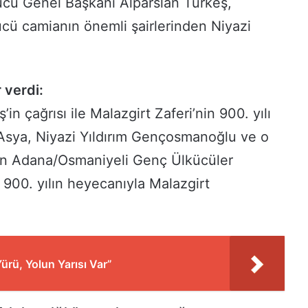
ucu Genel Başkanı Alparslan Türkeş,
kücü camianın önemli şairlerinden Niyazi
 verdi:
in çağrısı ile Malazgirt Zaferi’nin 900. yılı
t Asya, Niyazi Yıldırım Gençosmanoğlu ve o
an Adana/Osmaniyeli Genç Ülkücüler
 900. yılın heyecanıyla Malazgirt
ürü, Yolun Yarısı Var”