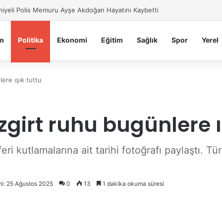
iyeli Polis Memuru Ayşe Akdoğan Hayatını Kaybetti
m
Politika
Ekonomi
Eğitim
Sağlık
Spor
Yerel
ere ışık tuttu
zgirt ruhu bugünlere ı
ri kutlamalarına ait tarihi fotoğrafı paylaştı. Tü
hi: 25 Ağustos 2025
0
13
1 dakika okuma süresi