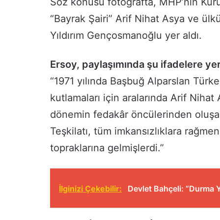
Söz konusu fotoğrafta, MHP’nin Kur
“Bayrak Şairi” Arif Nihat Asya ve ül
Yıldırım Gençosmanoğlu yer aldı.
Ersoy, paylaşımında şu ifadelere yer
“1971 yılında Başbuğ Alparslan Türkeş’
kutlamaları için aralarında Arif Niha
dönemin fedakâr öncülerinden oluş
Teşkilatı, tüm imkansızlıklara rağmen
topraklarına gelmişlerdi.”
İlginizi Çekebilir:
Devlet Bahçeli: “Durma Y