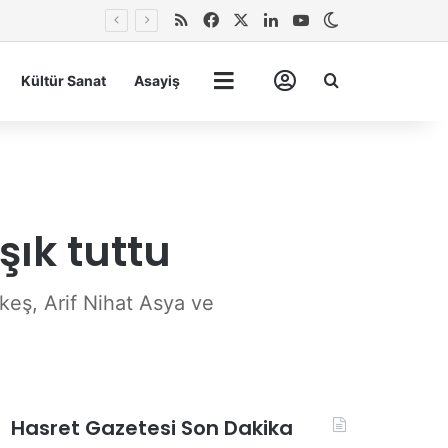
RSS
Facebook
X
LinkedIn
YouTube
Dış görünümü 
Arma
Kültür Sanat
Asayiş
Tümü
Hesabım
şık tuttu
rkeş, Arif Nihat Asya ve
Hasret Gazetesi Son Dakika