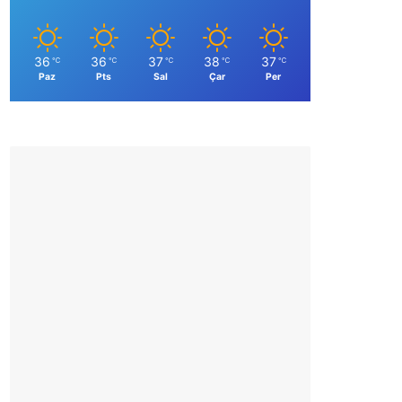
36
36
37
38
37
℃
℃
℃
℃
℃
Paz
Pts
Sal
Çar
Per