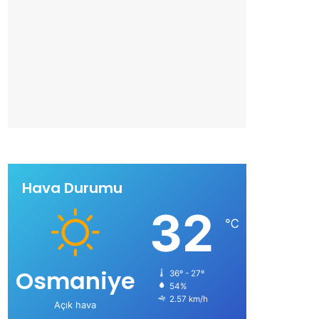
Hava Durumu
32
℃
Osmaniye
36º - 27º
54%
2.57 km/h
Açık hava