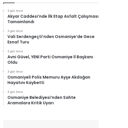
3 gün önce
Akyar Caddesi’nde İlk Etap Asfalt Çalışması
Tamamlandı
3 gün önce
Vali Serdengeçti’nden Osmaniye’de Gece
Esnaf Turu
3 gün önce
Avni Güvel, YENİ Parti Osmaniye İl Başkanı
Oldu
3 gün önce
Osmaniyeli Polis Memuru Ayşe Akdoğan
Hayatını Kaybetti
4 gün önce
Osmaniye Belediyesi’nden Sahte
Aramalara Kritik Uyarı