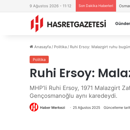
9 Ağustos 2026 - 11:12
Son Dakika Haberleri
Osman
Günde
Anasayfa
/
Politika
/
Ruhi Ersoy: Malazgirt ruhu bugünl
Politika
Ruhi Ersoy: Mala
MHP’li Ruhi Ersoy, 1971 Malazgirt Zafe
Gençosmanoğlu aynı karedeydi.
Haber Merkezi
25 Ağustos 2025
Güncelleme tari