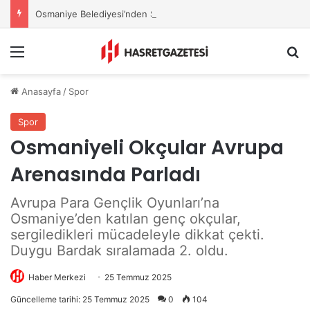
Osmaniye Belediyesi’nden Sahte Aramalara Kritik Uyarı
Menu
A
Anasayfa
/
Spor
Spor
Osmaniyeli Okçular Avrupa
Arenasında Parladı
Avrupa Para Gençlik Oyunları’na
Osmaniye’den katılan genç okçular,
sergiledikleri mücadeleyle dikkat çekti.
Duygu Bardak sıralamada 2. oldu.
Haber Merkezi
25 Temmuz 2025
Güncelleme tarihi: 25 Temmuz 2025
0
104