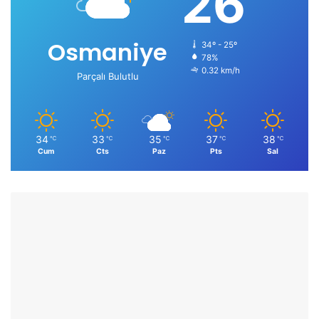
26
Osmaniye
34º - 25º
78%
0.32 km/h
Parçalı Bulutlu
34
33
35
37
38
℃
℃
℃
℃
℃
Cum
Cts
Paz
Pts
Sal