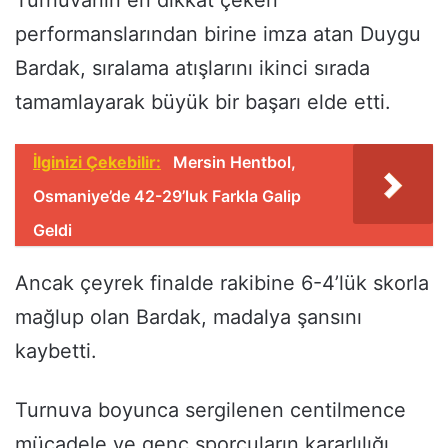
performanslarından birine imza atan Duygu
Bardak, sıralama atışlarını ikinci sırada
tamamlayarak büyük bir başarı elde etti.
İlginizi Çekebilir:
Mersin Hentbol,
Osmaniye’de 42-29’luk Farkla Galip
Geldi
Ancak çeyrek finalde rakibine 6-4’lük skorla
mağlup olan Bardak, madalya şansını
kaybetti.
Turnuva boyunca sergilenen centilmence
mücadele ve genç sporcuların kararlılığı,