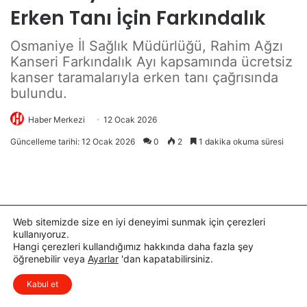
a
e
n
t
d
t
ı
i
Web sitemizde size en iyi deneyimi sunmak için çerezleri
kullanıyoruz.
Hangi çerezleri kullandığımız hakkında daha fazla şey
öğrenebilir veya
Ayarlar
'dan kapatabilirsiniz.
x
Düşüncelerinizi çok isterim, lütfen
Kabul et
yorum yapın.