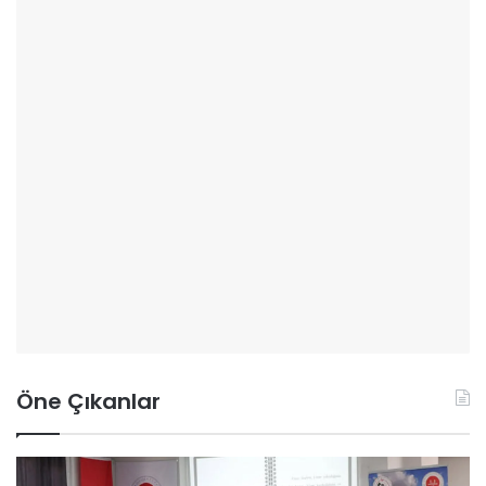
Öne Çıkanlar
A
O