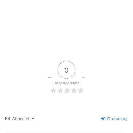
0
Değerlendirme
Abone ol
Oturum aç