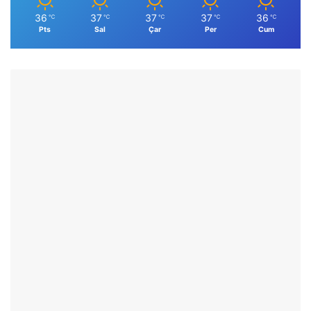
36
37
37
37
36
℃
℃
℃
℃
℃
Pts
Sal
Çar
Per
Cum