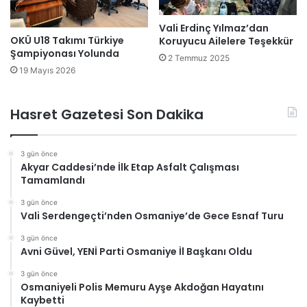
Vali Erdinç Yılmaz’dan
OKÜ U18 Takımı Türkiye
Koruyucu Ailelere Teşekkür
Şampiyonası Yolunda
2 Temmuz 2025
19 Mayıs 2026
Hasret Gazetesi Son Dakika
3 gün önce
Akyar Caddesi’nde İlk Etap Asfalt Çalışması
Tamamlandı
3 gün önce
Vali Serdengeçti’nden Osmaniye’de Gece Esnaf Turu
3 gün önce
Avni Güvel, YENİ Parti Osmaniye İl Başkanı Oldu
3 gün önce
Osmaniyeli Polis Memuru Ayşe Akdoğan Hayatını
Kaybetti