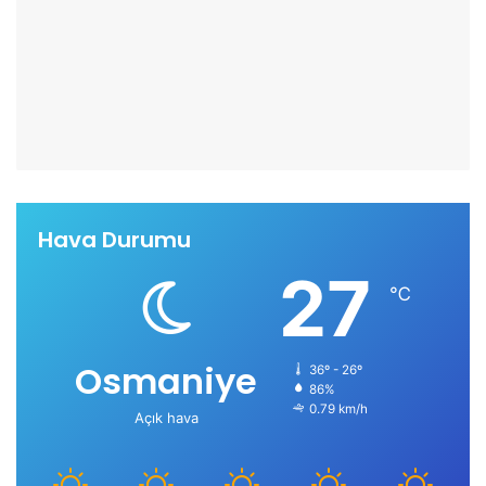
Hava Durumu
27
℃
Osmaniye
36º - 26º
86%
0.79 km/h
Açık hava