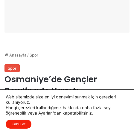
r
l
s
ı
u
ş
D
m
ü
a
z
s
e
ı
n
T
l
a
e
m
n
a
d
m
i
l
a
n
Web sitemizde size en iyi deneyimi sunmak için çerezleri
d
kullanıyoruz.
ı
Hangi çerezleri kullandığımız hakkında daha fazla şey
öğrenebilir veya
Ayarlar
'dan kapatabilirsiniz.
x
Düşüncelerinizi çok isterim, lütfen
Kabul et
yorum yapın.