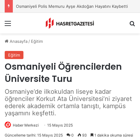
Osmaniyeli Polis Memuru Ayşe Akdoğan Hayatını Kaybetti
Menu
A
Anasayfa
/
Eğitim
Eğitim
Osmaniyeli Öğrencilerden
Üniversite Turu
Osmaniye’de ilkokuldan liseye kadar
öğrenciler Korkut Ata Üniversitesi’ni ziyaret
ederek akademik ortamla tanıştı, kampüs
yaşamını keşfetti.
Haber Merkezi
15 Mayıs 2025
Güncelleme tarihi: 15 Mayıs 2025
0
93
1 dakika okuma süresi