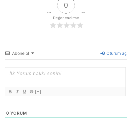
0
Değerlendirme
Abone ol
Oturum aç
[+]
0
YORUM