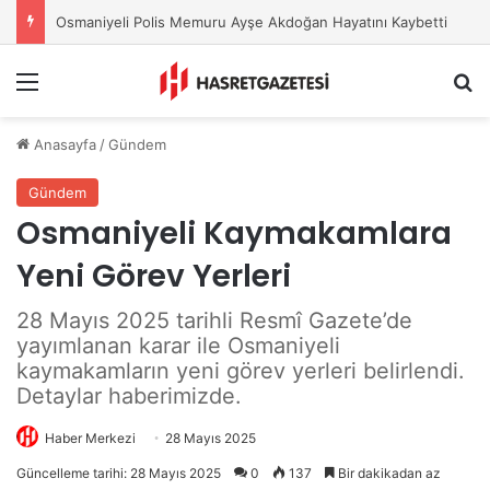
Osmaniye Belediyesi’nden Sahte Aramalara Kritik Uyarı
Menu
A
Anasayfa
/
Gündem
Gündem
Osmaniyeli Kaymakamlara
Yeni Görev Yerleri
28 Mayıs 2025 tarihli Resmî Gazete’de
yayımlanan karar ile Osmaniyeli
kaymakamların yeni görev yerleri belirlendi.
Detaylar haberimizde.
Haber Merkezi
28 Mayıs 2025
Güncelleme tarihi: 28 Mayıs 2025
0
137
Bir dakikadan az