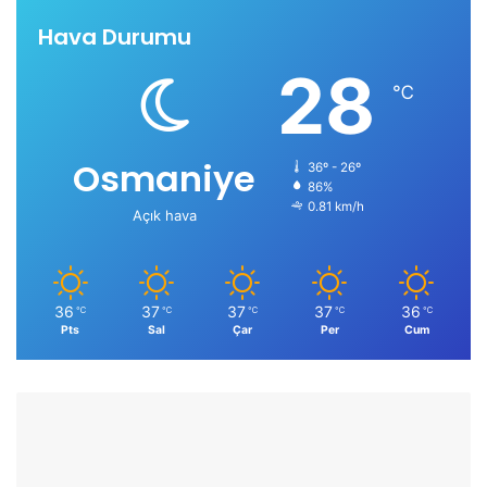
Hava Durumu
28
℃
Osmaniye
36º - 26º
86%
0.81 km/h
Açık hava
36
37
37
37
36
℃
℃
℃
℃
℃
Pts
Sal
Çar
Per
Cum