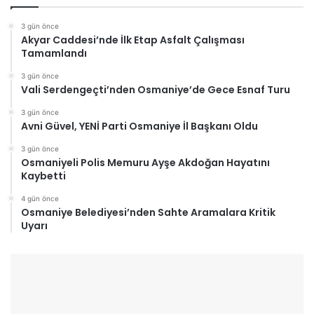
3 gün önce
Akyar Caddesi’nde İlk Etap Asfalt Çalışması
Tamamlandı
3 gün önce
Vali Serdengeçti’nden Osmaniye’de Gece Esnaf Turu
3 gün önce
Avni Güvel, YENİ Parti Osmaniye İl Başkanı Oldu
3 gün önce
Osmaniyeli Polis Memuru Ayşe Akdoğan Hayatını
Kaybetti
4 gün önce
Osmaniye Belediyesi’nden Sahte Aramalara Kritik
Uyarı