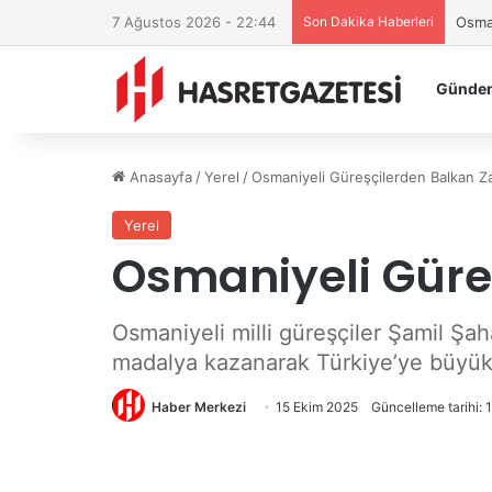
7 Ağustos 2026 - 22:44
Son Dakika Haberleri
Osman
Günde
Anasayfa
/
Yerel
/
Osmaniyeli Güreşçilerden Balkan Za
Yerel
Osmaniyeli Güre
Osmaniyeli milli güreşçiler Şamil Ş
madalya kazanarak Türkiye’ye büyük b
Haber Merkezi
15 Ekim 2025
Güncelleme tarihi: 