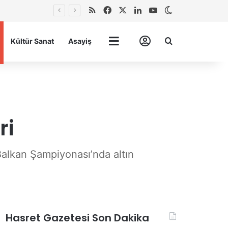
RSS
Facebook
X
LinkedIn
YouTube
Dış görünümü 
Arma
Kültür Sanat
Asayiş
Tümü
Hesabım
ri
alkan Şampiyonası’nda altın
Hasret Gazetesi Son Dakika