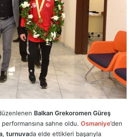
 düzenlenen
Balkan Grekoromen Güreş
ün performansına sahne oldu.
Osmaniye
’den
a
,
turnuva
da elde ettikleri başarıyla