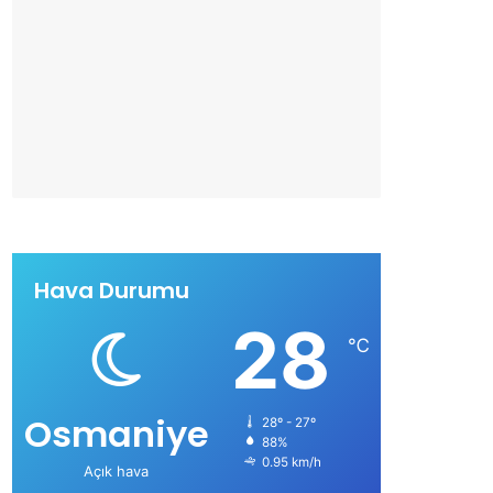
Hava Durumu
28
℃
Osmaniye
28º - 27º
88%
0.95 km/h
Açık hava