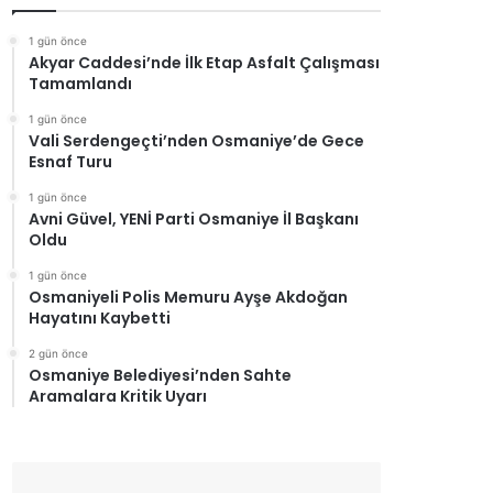
1 gün önce
Akyar Caddesi’nde İlk Etap Asfalt Çalışması
Tamamlandı
1 gün önce
Vali Serdengeçti’nden Osmaniye’de Gece
Esnaf Turu
1 gün önce
Avni Güvel, YENİ Parti Osmaniye İl Başkanı
Oldu
1 gün önce
Osmaniyeli Polis Memuru Ayşe Akdoğan
Hayatını Kaybetti
2 gün önce
Osmaniye Belediyesi’nden Sahte
Aramalara Kritik Uyarı