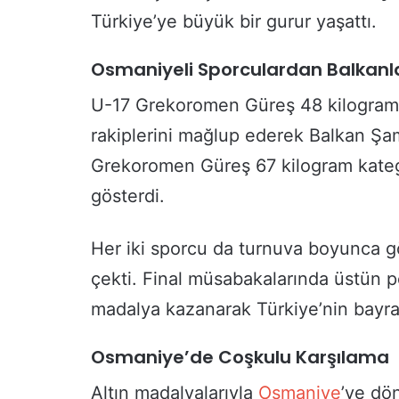
Türkiye’ye büyük bir gurur yaşattı.
Osmaniyeli Sporculardan Balkanl
U-17 Grekoromen Güreş 48 kilogram
rakiplerini mağlup ederek Balkan Şa
Grekoromen Güreş 67 kilogram kate
gösterdi.
Her iki sporcu da turnuva boyunca gös
çekti. Final müsabakalarında üstün p
madalya kazanarak Türkiye’nin bayrağ
Osmaniye’de Coşkulu Karşılama
Altın madalyalarıyla
Osmaniye
’ye dön