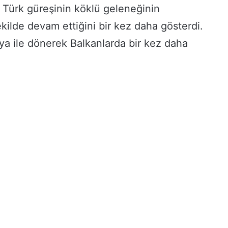
ı, Türk güreşinin köklü geleneğinin
ekilde devam ettiğini bir kez daha gösterdi.
O
s
a ile dönerek Balkanlarda bir kez daha
m
a
n
i
y
4 gün önce
e
Osmaniye’de Umrecilere Hazırlık
’
Kursu Düzenlendi
d
e
U
m
r
e
c
i
l
e
r