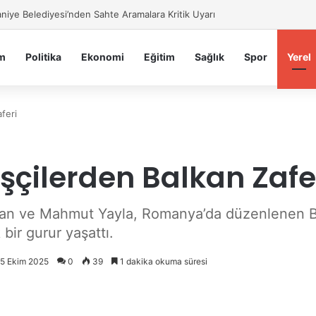
iye Belediyesi’nden Sahte Aramalara Kritik Uyarı
m
Politika
Ekonomi
Eğitim
Sağlık
Spor
Yerel
feri
şçilerden Balkan Zafe
ahan ve Mahmut Yayla, Romanya’da düzenlenen B
ir gurur yaşattı.
15 Ekim 2025
0
39
1 dakika okuma süresi