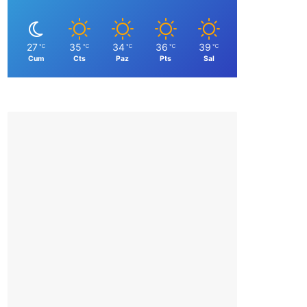
27
35
34
36
39
℃
℃
℃
℃
℃
Cum
Cts
Paz
Pts
Sal