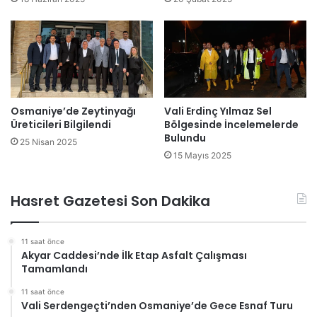
Osmaniye’de Zeytinyağı
Vali Erdinç Yılmaz Sel
Üreticileri Bilgilendi
Bölgesinde İncelemelerde
Bulundu
25 Nisan 2025
15 Mayıs 2025
Hasret Gazetesi Son Dakika
11 saat önce
Akyar Caddesi’nde İlk Etap Asfalt Çalışması
Tamamlandı
11 saat önce
Vali Serdengeçti’nden Osmaniye’de Gece Esnaf Turu