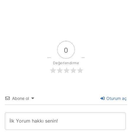
0
Değerlendirme
Abone ol
Oturum aç