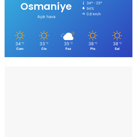
Osmaniye
34º - 25º
94%
0.8 km/h
Açık hava
34
33
35
38
38
℃
℃
℃
℃
℃
Cum
Cts
Paz
Pts
Sal