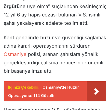
örgütü
ne üye olma” suçlarından kesinleşmiş
12 yıl 6 ay hapis cezası bulunan V.S. isimli
şahsı yakalayarak adalete teslim etti.
Kent genelinde huzur ve güvenliği sağlamak
adına kararlı operasyonlarını sürdüren
Osmaniye
polisi, aranan şahıslara yönelik
gerçekleştirdiği çalışma neticesinde önemli
bir başarıya imza attı.
İlginizi Çekebilir:
Osmaniye’de Huzur
Operasyonu: 114 Gözaltı
Uzun süredir aranan V.S., yürütülen planlı