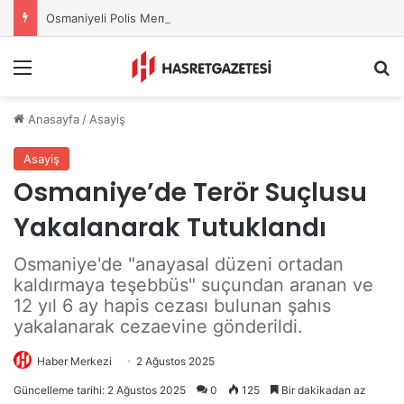
Osmaniyeli Polis Memuru Ayşe Akdoğan Hayatını Kaybetti
Menu
A
Anasayfa
/
Asayiş
Asayiş
Osmaniye’de Terör Suçlusu
Yakalanarak Tutuklandı
Osmaniye'de "anayasal düzeni ortadan
kaldırmaya teşebbüs" suçundan aranan ve
12 yıl 6 ay hapis cezası bulunan şahıs
yakalanarak cezaevine gönderildi.
Haber Merkezi
2 Ağustos 2025
Güncelleme tarihi: 2 Ağustos 2025
0
125
Bir dakikadan az