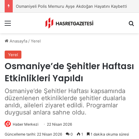
Osmaniyeli Polis Memuru Ayşe Akdoğan Hayatını Kaybetti
Menu
A
Anasayfa
/
Yerel
Yerel
Osmaniye’de Şehitler Haftası
Etkinlikleri Yapıldı
Osmaniye’de Şehitler Haftası kapsamında
düzenlenen etkinliklerde şehitler dualarla
anıldı, aileleri ziyaret edildi. Programlar
duygusal anlara sahne oldu.
Haber Merkezi
22 Nisan 2026
Güncelleme tarihi: 22 Nisan 2026
0
1
1 dakika okuma süresi