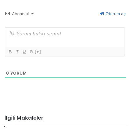
Abone ol
Oturum aç
[+]
0
YORUM
İlgili Makaleler