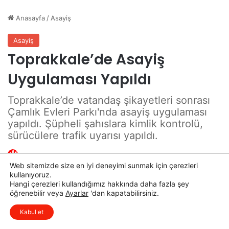
n
T
l
a
e
m
n
a
d
m
i
l
a
n
d
ı
Web sitemizde size en iyi deneyimi sunmak için çerezleri
kullanıyoruz.
Hangi çerezleri kullandığımız hakkında daha fazla şey
öğrenebilir veya
Ayarlar
'dan kapatabilirsiniz.
x
Düşüncelerinizi çok isterim, lütfen
Kabul et
yorum yapın.