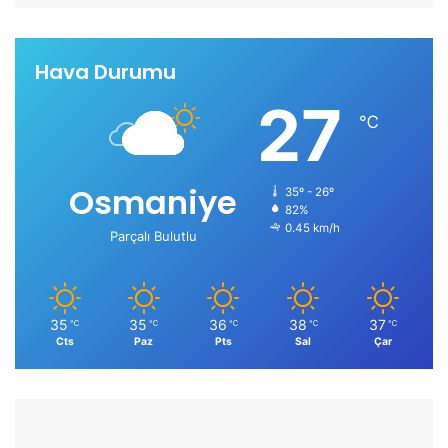
Hava Durumu
27
℃
Osmaniye
35º - 26º
82%
0.45 km/h
Parçalı Bulutlu
35
35
36
38
37
℃
℃
℃
℃
℃
Cts
Paz
Pts
Sal
Çar