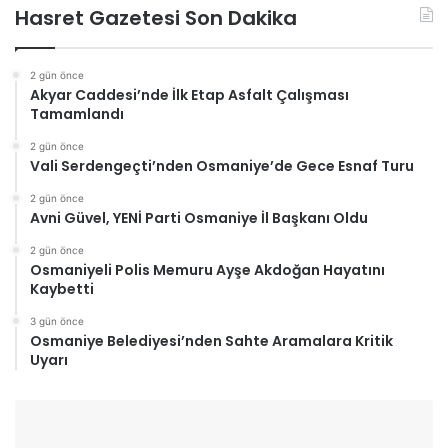
Hasret Gazetesi Son Dakika
2 gün önce
Akyar Caddesi’nde İlk Etap Asfalt Çalışması
Tamamlandı
2 gün önce
Vali Serdengeçti’nden Osmaniye’de Gece Esnaf Turu
2 gün önce
Avni Güvel, YENİ Parti Osmaniye İl Başkanı Oldu
2 gün önce
Osmaniyeli Polis Memuru Ayşe Akdoğan Hayatını
Kaybetti
3 gün önce
Osmaniye Belediyesi’nden Sahte Aramalara Kritik
Uyarı