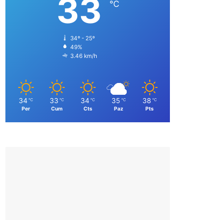
33
℃
34º - 25º
49%
3.46 km/h
34
33
34
35
38
℃
℃
℃
℃
℃
Per
Cum
Cts
Paz
Pts