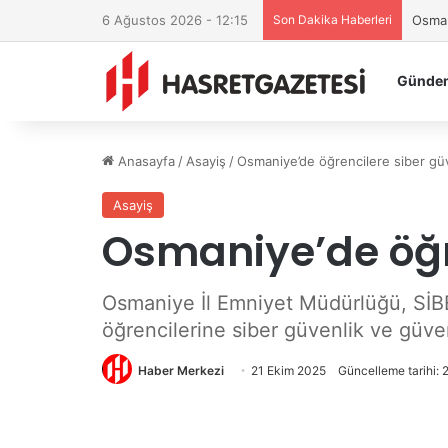
6 Ağustos 2026 - 12:15
Son Dakika Haberleri
OKÜ’d
Günde
Anasayfa
/
Asayiş
/
Osmaniye’de öğrencilere siber güv
Asayiş
Osmaniye’de öğre
Osmaniye İl Emniyet Müdürlüğü, SİB
öğrencilerine siber güvenlik ve güven
Haber Merkezi
21 Ekim 2025
Güncelleme tarihi: 