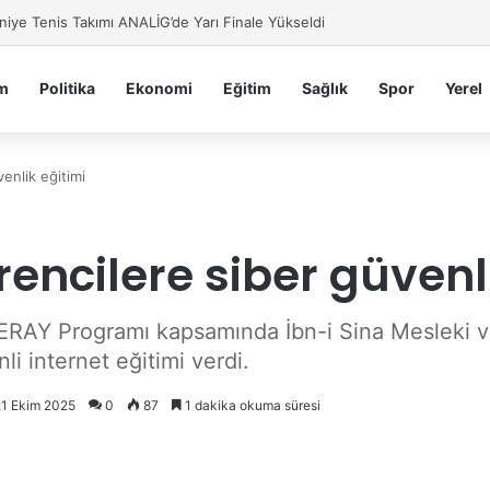
e Tanıtım ve Tercih Günleri Başladı
m
Politika
Ekonomi
Eğitim
Sağlık
Spor
Yerel
enlik eğitimi
ncilere siber güvenli
ERAY Programı kapsamında İbn-i Sina Mesleki v
li internet eğitimi verdi.
21 Ekim 2025
0
87
1 dakika okuma süresi