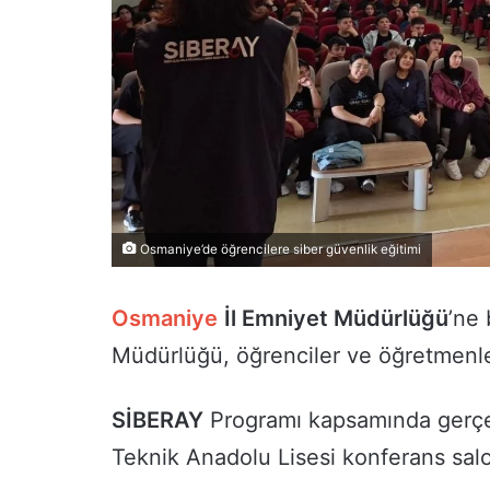
Osmaniye’de öğrencilere siber güvenlik eğitimi
Osmaniye
İl Emniyet Müdürlüğü
’ne
Müdürlüğü, öğrenciler ve öğretmenler
SİBERAY
Programı kapsamında gerçekl
Teknik Anadolu Lisesi konferans sal