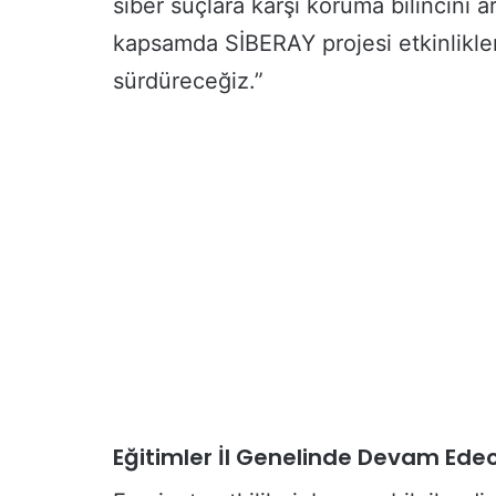
siber suçlara karşı koruma bilincini 
r
e
kapsamda SİBERAY projesi etkinlikler
c
sürdüreceğiz.”
i
l
e
r
e
H
a
z
ı
r
l
ı
k
K
u
r
Eğitimler İl Genelinde Devam Ede
s
u