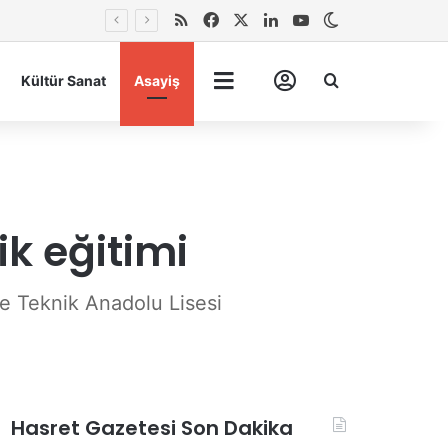
RSS
Facebook
X
LinkedIn
YouTube
Dış görünümü 
Arma
Kültür Sanat
Asayiş
Tümü
Hesabım
k eğitimi
e Teknik Anadolu Lisesi
Hasret Gazetesi Son Dakika