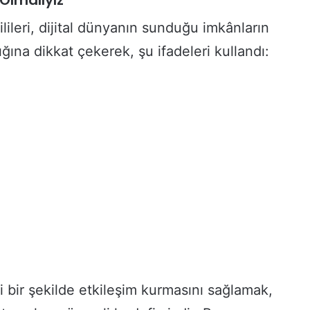
ileri, dijital dünyanın sunduğu imkânların
ığına dikkat çekerek, şu ifadeleri kullandı:
O
s
m
a
n
i
y
3 gün önce
e
re Hazırlık
Osmaniye’de Kadınlara Mantar
’
Üretim Tesisi Desteği
d
e
i bir şekilde etkileşim kurmasını sağlamak,
K
a