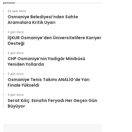
20 saat önce
Osmaniye Belediyesi’nden Sahte
Aramalara Kritik Uyarı
2 gün önce
İŞKUR Osmaniye’den Üniversitelilere Kariyer
Desteği
2 gün önce
CHP Osmaniye’nin Yadigâr Minibüsü
Yeniden Yollarda
2 gün önce
Osmaniye Tenis Takımı ANALİG’de Yarı
Finale Yükseldi
3 gün önce
Serat Kılıç: Esnafın Feryadı Her Geçen Gün
Büyüyor