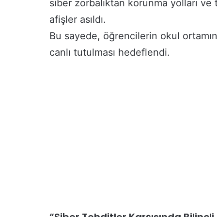
siber zorbalıktan korunma yolları ve t
afişler asıldı.
Bu sayede, öğrencilerin okul ortamında
canlı tutulması hedeflendi.
“Siber Tehditler Karşısında Bilinçli