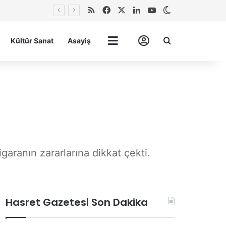
RSS
Facebook
X
LinkedIn
YouTube
Dış görünümü 
Arma
Kültür Sanat
Asayiş
Tümü
Hesabım
garanın zararlarına dikkat çekti.
Hasret Gazetesi Son Dakika