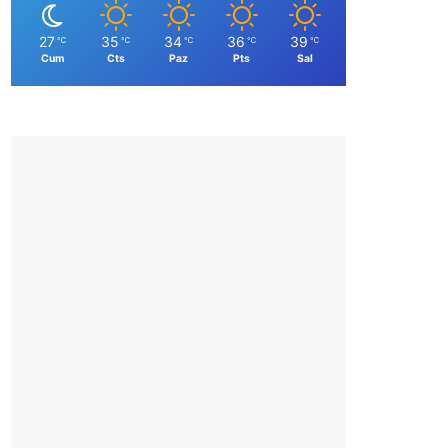
27
35
34
36
39
℃
℃
℃
℃
℃
Cum
Cts
Paz
Pts
Sal