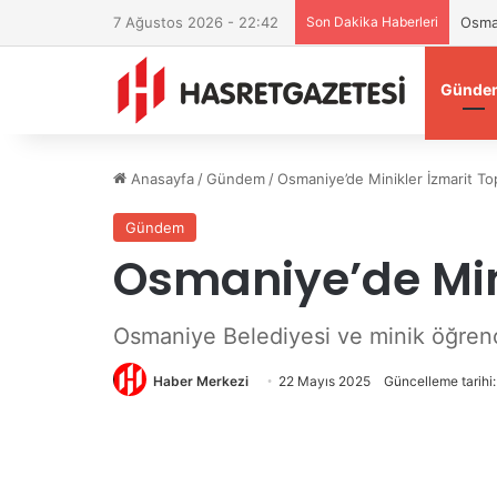
7 Ağustos 2026 - 22:42
Son Dakika Haberleri
Osman
Günde
Anasayfa
/
Gündem
/
Osmaniye’de Minikler İzmarit To
Gündem
Osmaniye’de Mini
Osmaniye Belediyesi ve minik öğrencile
Haber Merkezi
22 Mayıs 2025
Güncelleme tarihi