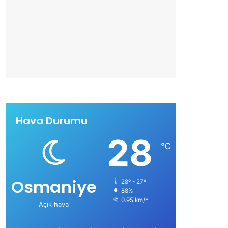
Hava Durumu
28
℃
Osmaniye
28º - 27º
88%
0.95 km/h
Açık hava