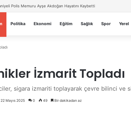
iye Belediyesi’nden Sahte Aramalara Kritik Uyarı
m
Politika
Ekonomi
Eğitim
Sağlık
Spor
Yerel
pladı
kler İzmarit Topladı
r, sigara izmariti toplayarak çevre bilinci ve si
: 22 Mayıs 2025
0
49
Bir dakikadan az