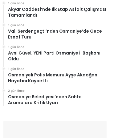
1 gün önce
Akyar Caddesi’nde İlk Etap Asfalt Çalışması
Tamamlandı
1 gün önce
Vali Serdengeçti’nden Osmaniye’de Gece
Esnaf Turu
1 gün önce
Avni Güvel, YENİ Parti Osmaniye İl Başkanı
Oldu
1 gün önce
Osmaniyeli Polis Memuru Ayşe Akdoğan
Hayatını Kaybetti
2 gün önce
Osmaniye Belediyesi’nden Sahte
Aramalara Kritik Uyarı