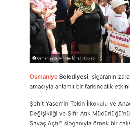
Osmaniye’de Minikler İzmarit Topladı
Osmaniye
Belediyesi
, sigaranın zara
amacıyla anlamlı bir farkındalık etkinl
Şehit Yasemin Tekin İlkokulu ve Ana
Değişikliği ve Sıfır Atık Müdürlüğü’nü
Savaş Açtı!” sloganıyla örnek bir çal