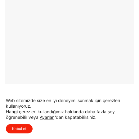
z
A
ı
s
r
f
l
a
ı
l
k
t
K
Ç
u
a
r
l
s
ı
u
ş
D
m
ü
a
z
s
e
ı
Web sitemizde size en iyi deneyimi sunmak için çerezleri
n
T
kullanıyoruz.
l
a
Hangi çerezleri kullandığımız hakkında daha fazla şey
e
m
öğrenebilir veya
Ayarlar
'dan kapatabilirsiniz.
n
a
x
Düşüncelerinizi çok isterim, lütfen
d
m
Kabul et
yorum yapın.
i
l