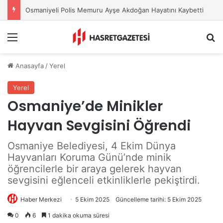
Osmaniyeli Polis Memuru Ayşe Akdoğan Hayatını Kaybetti
Menu
A
Anasayfa
/
Yerel
Yerel
Osmaniye’de Minikler
Hayvan Sevgisini Öğrendi
Osmaniye Belediyesi, 4 Ekim Dünya
Hayvanları Koruma Günü’nde minik
öğrencilerle bir araya gelerek hayvan
sevgisini eğlenceli etkinliklerle pekiştirdi.
Haber Merkezi
5 Ekim 2025
Güncelleme tarihi: 5 Ekim 2025
0
6
1 dakika okuma süresi