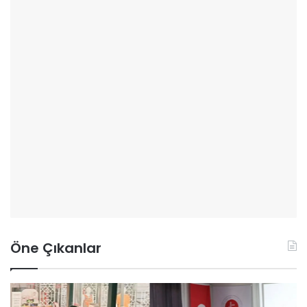
Öne Çıkanlar
O
A
s
k