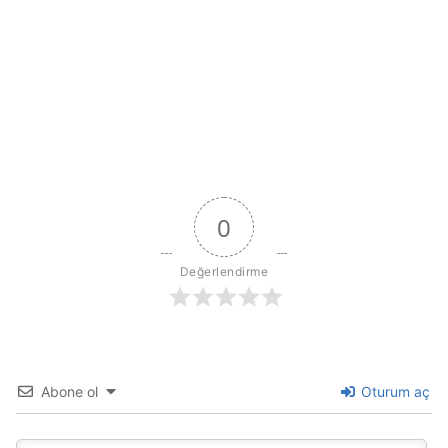
0
Değerlendirme
Abone ol
Oturum aç