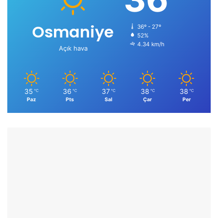
Osmaniye
36º - 27º
52%
4.34 km/h
Açık hava
35
36
37
38
38
℃
℃
℃
℃
℃
Paz
Pts
Sal
Çar
Per