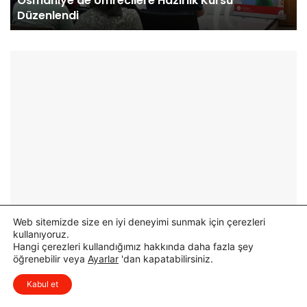
Akyar Caddesi’nde İlk Etap Asfalt Çalışması
d
Tamamlandı
e
s
i
’
n
d
e
İ
l
k
E
t
a
p
A
Web sitemizde size en iyi deneyimi sunmak için çerezleri
s
kullanıyoruz.
Hangi çerezleri kullandığımız hakkında daha fazla şey
f
öğrenebilir veya
Ayarlar
'dan kapatabilirsiniz.
a
x
Düşüncelerinizi çok isterim, lütfen
l
Kabul et
yorum yapın.
t
Ç