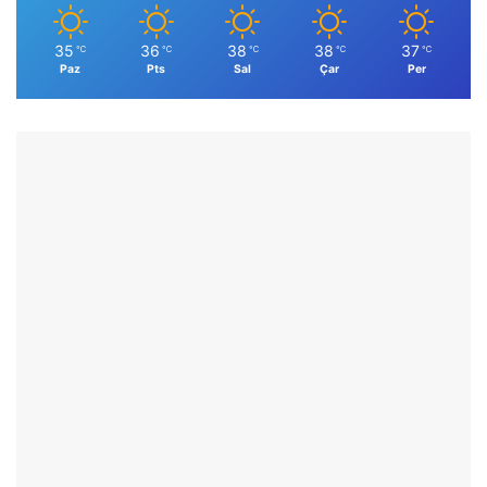
35
36
38
38
37
℃
℃
℃
℃
℃
Paz
Pts
Sal
Çar
Per