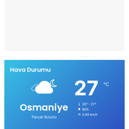
Hava Durumu
27
℃
Osmaniye
35º - 27º
86%
0.89 km/h
Parçalı Bulutlu