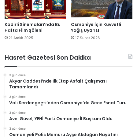
Kadirli Sinemaları’nda Bu
Osmaniye İçin Kuvvetli
Hafta Film Şöleni
Yağış Uyarısı
21 Aralık 2025
17 Şubat 2026
Hasret Gazetesi Son Dakika
3 gün önce
Akyar Caddesi’nde İlk Etap Asfalt Çalışması
Tamamlandı
3 gün önce
Vali Serdengeçti’nden Osmaniye’de Gece Esnaf Turu
3 gün önce
Avni Güvel, YENİ Parti Osmaniye İl Başkanı Oldu
3 gün önce
Osmaniyeli Polis Memuru Ayşe Akdoğan Hayatını