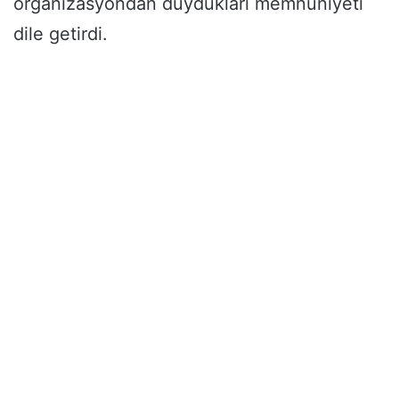
organizasyondan duydukları memnuniyeti
dile getirdi.