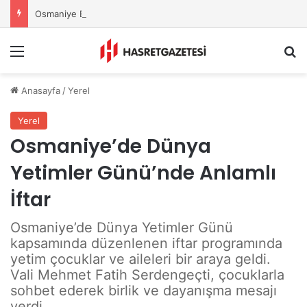
Osmaniye Belediyesi’nden Sahte Aramalara Kritik Uyarı
Menu
A
Anasayfa
/
Yerel
Yerel
Osmaniye’de Dünya
Yetimler Günü’nde Anlamlı
İftar
Osmaniye’de Dünya Yetimler Günü
kapsamında düzenlenen iftar programında
yetim çocuklar ve aileleri bir araya geldi.
Vali Mehmet Fatih Serdengeçti, çocuklarla
sohbet ederek birlik ve dayanışma mesajı
verdi.