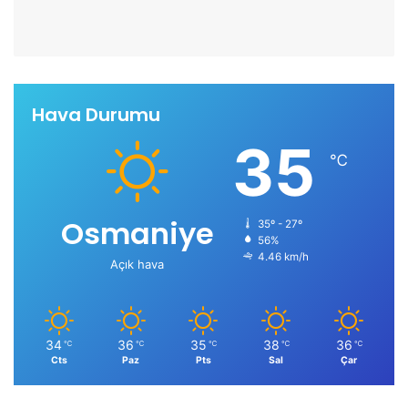
Hava Durumu
35
℃
Osmaniye
35º - 27º
56%
4.46 km/h
Açık hava
34
36
35
38
36
℃
℃
℃
℃
℃
Cts
Paz
Pts
Sal
Çar