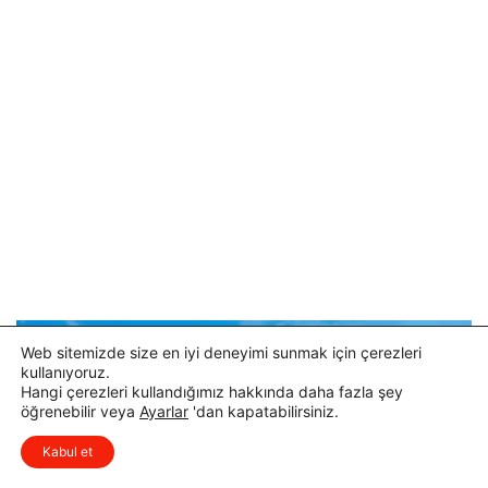
Web sitemizde size en iyi deneyimi sunmak için çerezleri
kullanıyoruz.
Hangi çerezleri kullandığımız hakkında daha fazla şey
öğrenebilir veya
Ayarlar
'dan kapatabilirsiniz.
x
Düşüncelerinizi çok isterim, lütfen
Kabul et
yorum yapın.