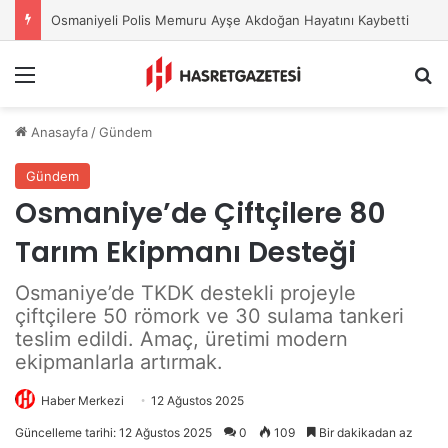
Osmaniyeli Polis Memuru Ayşe Akdoğan Hayatını Kaybetti
Menu
A
Anasayfa
/
Gündem
Gündem
Osmaniye’de Çiftçilere 80
Tarım Ekipmanı Desteği
Osmaniye’de TKDK destekli projeyle
çiftçilere 50 römork ve 30 sulama tankeri
teslim edildi. Amaç, üretimi modern
ekipmanlarla artırmak.
Haber Merkezi
12 Ağustos 2025
Güncelleme tarihi: 12 Ağustos 2025
0
109
Bir dakikadan az