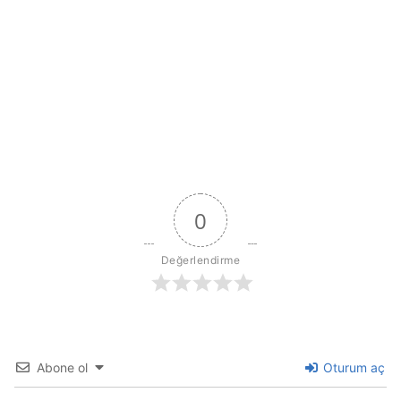
0
Değerlendirme
Abone ol
Oturum aç