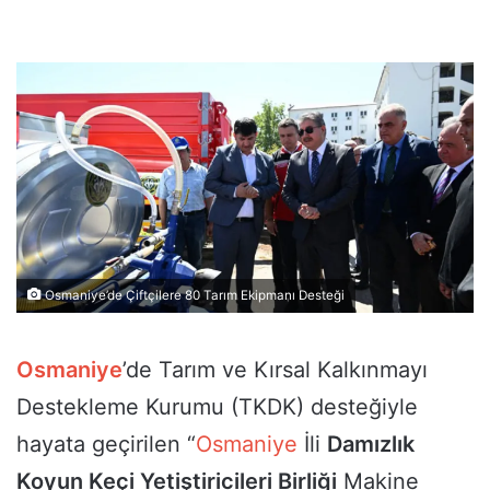
Osmaniye’de Çiftçilere 80 Tarım Ekipmanı Desteği
Osmaniye
’de Tarım ve Kırsal Kalkınmayı
Destekleme Kurumu (TKDK) desteğiyle
hayata geçirilen “
Osmaniye
İli
Damızlık
Koyun Keçi Yetiştiricileri Birliği
Makine