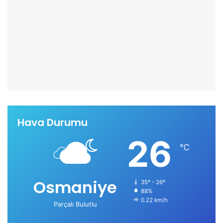
Hava Durumu
26
℃
Osmaniye
35º - 26º
88%
0.22 km/h
Parçalı Bulutlu