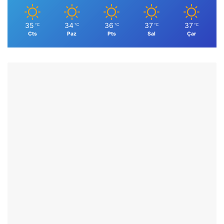
35
34
36
37
37
℃
℃
℃
℃
℃
Cts
Paz
Pts
Sal
Çar