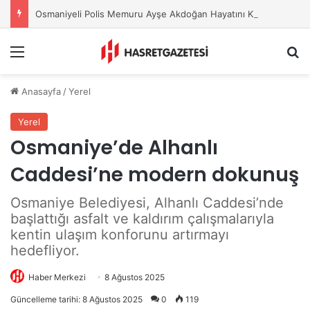
Osmaniyeli Polis Memuru Ayşe Akdoğan Hayatını Kaybetti
Menu
A
Anasayfa
/
Yerel
Yerel
Osmaniye’de Alhanlı
Caddesi’ne modern dokunuş
Osmaniye Belediyesi, Alhanlı Caddesi’nde
başlattığı asfalt ve kaldırım çalışmalarıyla
kentin ulaşım konforunu artırmayı
hedefliyor.
Haber Merkezi
8 Ağustos 2025
Güncelleme tarihi: 8 Ağustos 2025
0
119