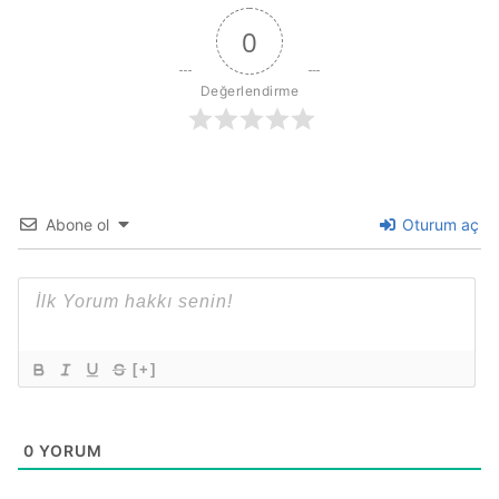
0
Değerlendirme
Abone ol
Oturum aç
[+]
0
YORUM