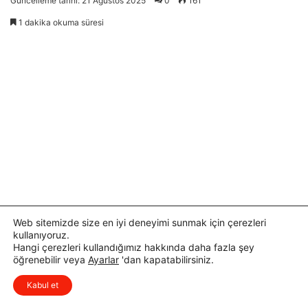
Web sitemizde size en iyi deneyimi sunmak için çerezleri
kullanıyoruz.
Hangi çerezleri kullandığımız hakkında daha fazla şey
öğrenebilir veya
Ayarlar
'dan kapatabilirsiniz.
x
Düşüncelerinizi çok isterim, lütfen
Kabul et
yorum yapın.