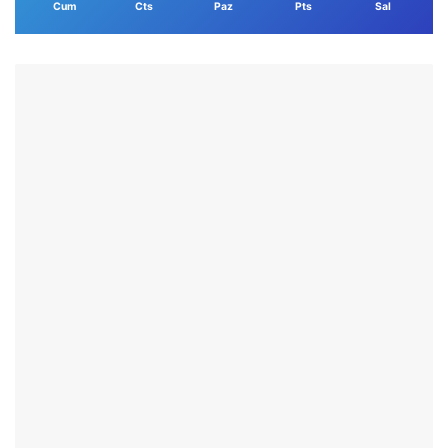
Cum
Cts
Paz
Pts
Sal