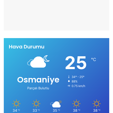
Hava Durumu
25
℃
Osmaniye
34º - 25º
88%
0.75 km/h
Parçalı Bulutlu
34
33
35
38
38
℃
℃
℃
℃
℃