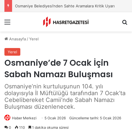
İŞKUR Osmaniye’den Üniversitelilere Kariyer Desteği
Menu
A
Anasayfa
/
Yerel
Yerel
Osmaniye’de 7 Ocak İçin
Sabah Namazı Buluşması
Osmaniye’nin kurtuluşunun 104. yılı
dolayısıyla İl Müftülüğü tarafından 7 Ocak’ta
Cebelibereket Camii’nde Sabah Namazı
Buluşması düzenlenecek.
Haber Merkezi
5 Ocak 2026
Güncelleme tarihi: 5 Ocak 2026
0
110
1 dakika okuma süresi