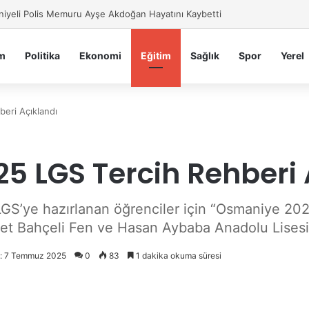
iye Belediyesi’nden Sahte Aramalara Kritik Uyarı
m
Politika
Ekonomi
Eğitim
Sağlık
Spor
Yerel
eri Açıklandı
5 LGS Tercih Rehberi 
LGS’ye hazırlanan öğrenciler için “Osmaniye 20
let Bahçeli Fen ve Hasan Aybaba Anadolu Lisesi
i: 7 Temmuz 2025
0
83
1 dakika okuma süresi