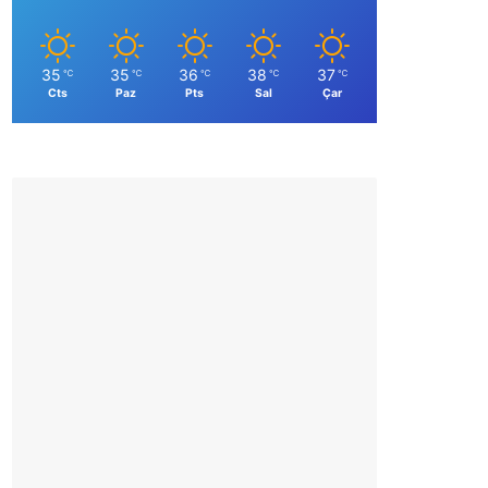
35
35
36
38
37
℃
℃
℃
℃
℃
Cts
Paz
Pts
Sal
Çar