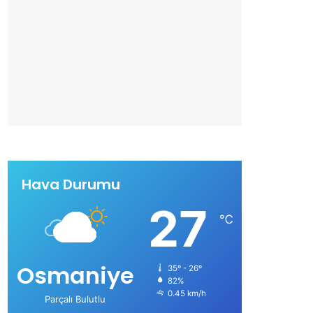
Hava Durumu
27
℃
Osmaniye
35º - 26º
82%
0.45 km/h
Parçalı Bulutlu