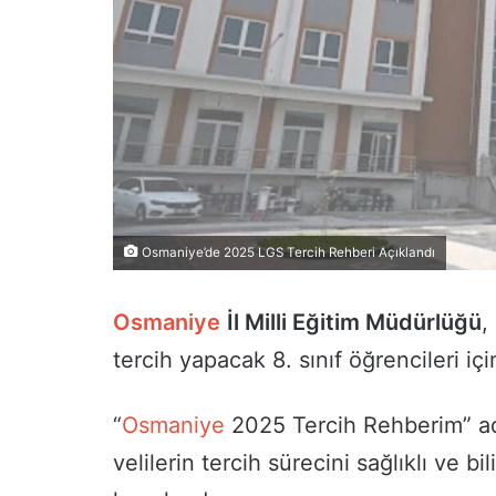
Osmaniye’de 2025 LGS Tercih Rehberi Açıklandı
Osmaniye
İl Milli Eğitim Müdürlüğü
,
tercih yapacak 8. sınıf öğrencileri iç
“
Osmaniye
2025 Tercih Rehberim” adı
velilerin tercih sürecini sağlıklı ve bi