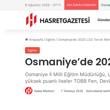
8 Ağustos 2026 - 07:11
Son Dakika Haberleri
Osman
Günde
Anasayfa
/
Eğitim
/
Osmaniye’de 2025 LGS Tercih Rehb
Eğitim
Osmaniye’de 202
Osmaniye İl Milli Eğitim Müdürlüğü, 
yüksek puanlı liseler TOBB Fen, Dev
Haber Merkezi
7 Temmuz 2025
Güncelleme tarih