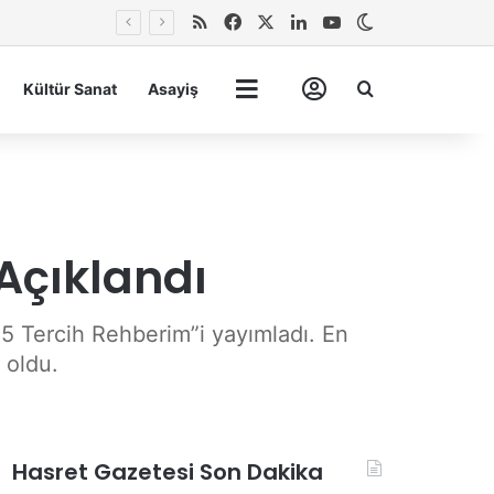
RSS
Facebook
X
LinkedIn
YouTube
Dış görünümü 
Arma
Kültür Sanat
Asayiş
Tümü
Hesabım
Açıklandı
25 Tercih Rehberim”i yayımladı. En
 oldu.
Hasret Gazetesi Son Dakika