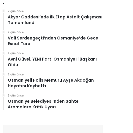
2 gün önce
Akyar Caddesi’nde İlk Etap Asfalt Çalışması
Tamamlandı
2 gün önce
Vali Serdengeçti’nden Osmaniye’de Gece
Esnaf Turu
2 gün önce
Avni Güvel, YENİ Parti Osmaniye İl Başkanı
Oldu
2 gün önce
Osmaniyeli Polis Memuru Ayşe Akdoğan
Hayatını Kaybetti
3 gün önce
Osmaniye Belediyesi’nden Sahte
Aramalara Kritik Uyarı