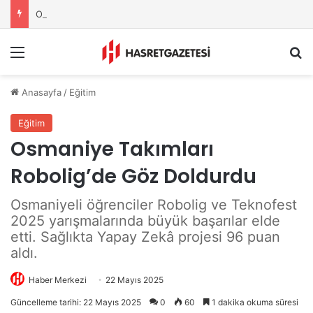
Osmaniye Belediyesi’nden Sahte Aramalara Kritik Uyarı
Menu
A
Anasayfa
/
Eğitim
Eğitim
Osmaniye Takımları
Robolig’de Göz Doldurdu
Osmaniyeli öğrenciler Robolig ve Teknofest
2025 yarışmalarında büyük başarılar elde
etti. Sağlıkta Yapay Zekâ projesi 96 puan
aldı.
Haber Merkezi
22 Mayıs 2025
Güncelleme tarihi: 22 Mayıs 2025
0
60
1 dakika okuma süresi