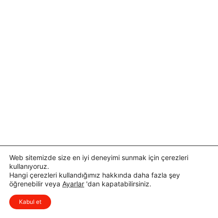
Web sitemizde size en iyi deneyimi sunmak için çerezleri
kullanıyoruz.
Hangi çerezleri kullandığımız hakkında daha fazla şey
öğrenebilir veya
Ayarlar
'dan kapatabilirsiniz.
x
Düşüncelerinizi çok isterim, lütfen
Kabul et
yorum yapın.