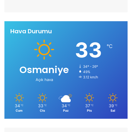
Hava Durumu
33
℃
Osmaniye
34º - 26º
49%
3.12 km/h
Açık hava
34
33
34
37
39
℃
℃
℃
℃
℃
Cum
Cts
Paz
Pts
Sal