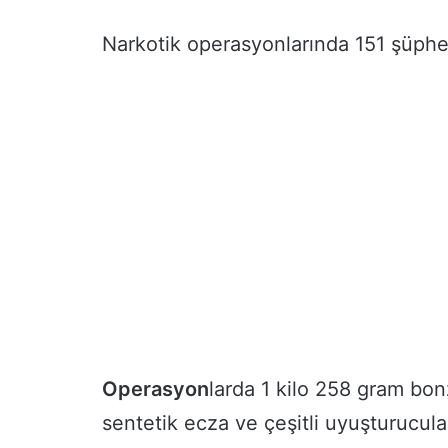
Narkotik operasyonlarında 151 şüpheli
Operasyon
larda 1 kilo 258 gram bo
sentetik ecza ve çeşitli uyuşturucular