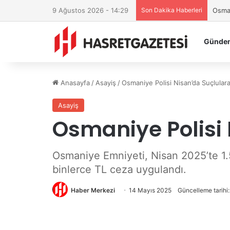
9 Ağustos 2026 - 14:29
Son Dakika Haberleri
Osman
Günde
Anasayfa
/
Asayiş
/
Osmaniye Polisi Nisan’da Suçlular
Asayiş
Osmaniye Polisi
Osmaniye Emniyeti, Nisan 2025’te 1.5
binlerce TL ceza uygulandı.
Haber Merkezi
14 Mayıs 2025
Güncelleme tarihi