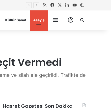
RSS
Facebook
X
LinkedIn
YouTube
Dış görünümü 
Arma
Kültür Sanat
Asayiş
Tümü
Hesabım
eçit Vermedi
e ve silah ele geçirildi. Trafikte de
Hasret Gazetesi Son Dakika