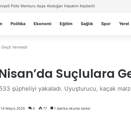
iye Belediyesi’nden Sahte Aramalara Kritik Uyarı
m
Politika
Ekonomi
Eğitim
Sağlık
Spor
Yerel
a Geçit Vermedi
 Nisan’da Suçlulara G
33 şüpheliyi yakaladı. Uyuşturucu, kaçak malzem
: 14 Mayıs 2025
0
77
1 dakika okuma süresi