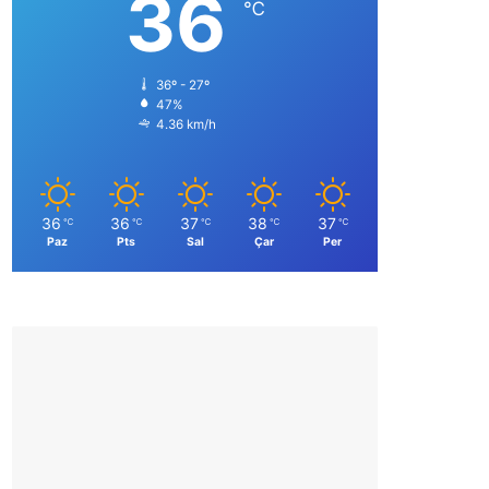
36
℃
36º - 27º
47%
4.36 km/h
36
36
37
38
37
℃
℃
℃
℃
℃
Paz
Pts
Sal
Çar
Per