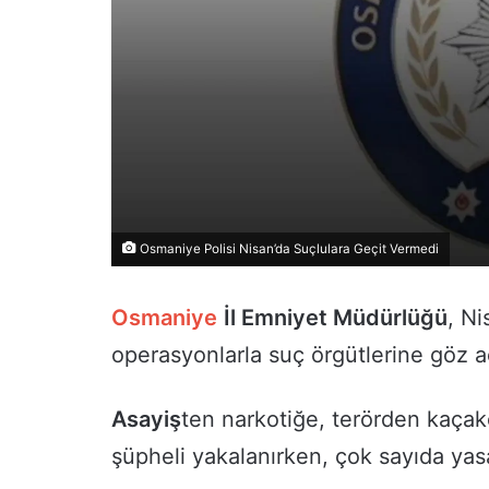
Osmaniye Polisi Nisan’da Suçlulara Geçit Vermedi
Osmaniye
İl Emniyet Müdürlüğü
, Ni
operasyonlarla suç örgütlerine göz a
Asayiş
ten narkotiğe, terörden kaçak
şüpheli yakalanırken, çok sayıda yas