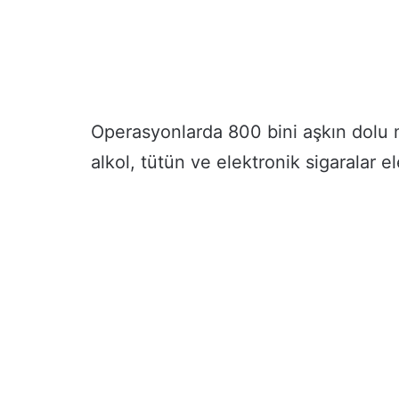
’
d
e
n
Ü
n
i
Operasyonlarda 800 bini aşkın dolu 
v
e
alkol, tütün ve elektronik sigaralar ele
r
s
i
t
e
l
i
l
e
r
e
K