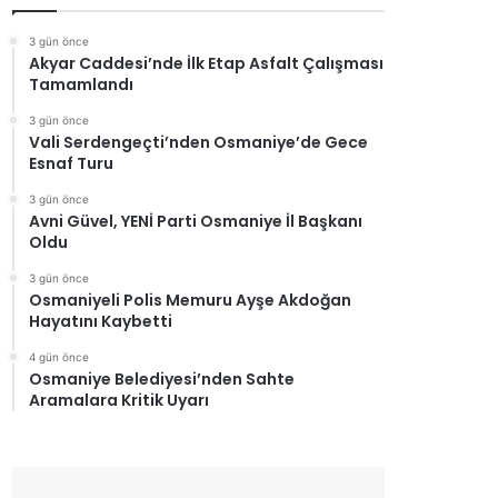
3 gün önce
Akyar Caddesi’nde İlk Etap Asfalt Çalışması
Tamamlandı
3 gün önce
Vali Serdengeçti’nden Osmaniye’de Gece
Esnaf Turu
3 gün önce
Avni Güvel, YENİ Parti Osmaniye İl Başkanı
Oldu
3 gün önce
Osmaniyeli Polis Memuru Ayşe Akdoğan
Hayatını Kaybetti
4 gün önce
Osmaniye Belediyesi’nden Sahte
Aramalara Kritik Uyarı