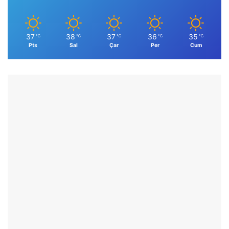
37
38
37
36
35
℃
℃
℃
℃
℃
Pts
Sal
Çar
Per
Cum