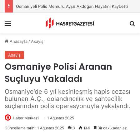
Osmaniyeli Polis Memuru Ayşe Akdoğan Hayatını Kaybetti
Menu
A
Anasayfa
/
Asayiş
Asayiş
Osmaniye Polisi Aranan
Suçluyu Yakaladı
Osmaniye’de 6 yıl kesinleşmiş hapis cezası
bulunan A.Ç., dolandırıcılık ve sahtecilik
suçlarından polis operasyonuyla yakalandı.
Haber Merkezi
1 Ağustos 2025
Güncelleme tarihi: 1 Ağustos 2025
0
146
Bir dakikadan az