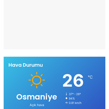
Hava Durumu
26
℃
Osmaniye
37º - 26º
94%
0.81 km/h
Açık hava