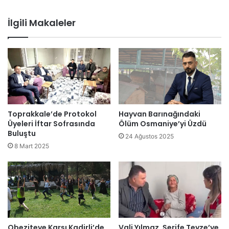
İlgili Makaleler
Toprakkale’de Protokol
Hayvan Barınağındaki
Üyeleri İftar Sofrasında
Ölüm Osmaniye’yi Üzdü
Buluştu
24 Ağustos 2025
8 Mart 2025
Obeziteye Karşı Kadirli’de
Vali Yılmaz, Şerife Teyze’ye