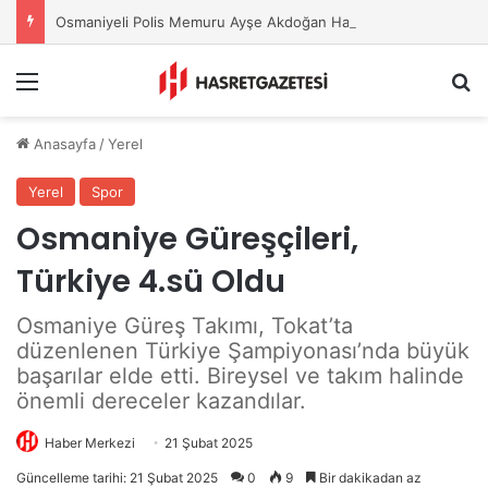
Osmaniyeli Polis Memuru Ayşe Akdoğan Hayatını Kaybetti
Menu
A
Anasayfa
/
Yerel
Yerel
Spor
Osmaniye Güreşçileri,
Türkiye 4.sü Oldu
Osmaniye Güreş Takımı, Tokat’ta
düzenlenen Türkiye Şampiyonası’nda büyük
başarılar elde etti. Bireysel ve takım halinde
önemli dereceler kazandılar.
Haber Merkezi
21 Şubat 2025
Güncelleme tarihi: 21 Şubat 2025
0
9
Bir dakikadan az