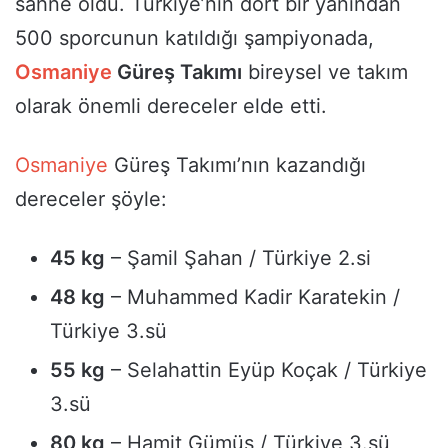
sahne oldu. Türkiye’nin dört bir yanından
500 sporcunun katıldığı şampiyonada,
Osmaniye
Güreş Takımı
bireysel ve takım
olarak önemli dereceler elde etti.
Osmaniye
Güreş Takımı’nın kazandığı
dereceler şöyle:
45 kg
– Şamil Şahan / Türkiye 2.si
48 kg
– Muhammed Kadir Karatekin /
Türkiye 3.sü
55 kg
– Selahattin Eyüp Koçak / Türkiye
3.sü
80 kg
– Hamit Gümüş / Türkiye 3.sü