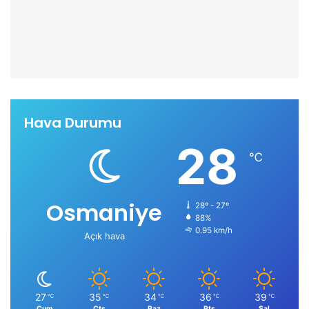
Hava Durumu
28
℃
Osmaniye
28º - 27º
88%
0.95 km/h
Açık hava
27
35
34
36
39
℃
℃
℃
℃
℃
Cum
Cts
Paz
Pts
Sal