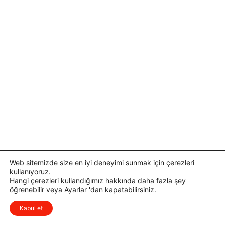
Web sitemizde size en iyi deneyimi sunmak için çerezleri
kullanıyoruz.
Hangi çerezleri kullandığımız hakkında daha fazla şey
öğrenebilir veya
Ayarlar
'dan kapatabilirsiniz.
x
Düşüncelerinizi çok isterim, lütfen
Kabul et
yorum yapın.