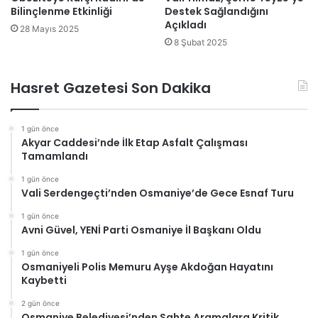
Bilinçlenme Etkinliği
Destek Sağlandığını
Açıkladı
28 Mayıs 2025
8 Şubat 2025
Hasret Gazetesi Son Dakika
1 gün önce
Akyar Caddesi’nde İlk Etap Asfalt Çalışması
Tamamlandı
1 gün önce
Vali Serdengeçti’nden Osmaniye’de Gece Esnaf Turu
1 gün önce
Avni Güvel, YENİ Parti Osmaniye İl Başkanı Oldu
1 gün önce
Osmaniyeli Polis Memuru Ayşe Akdoğan Hayatını
Kaybetti
2 gün önce
Osmaniye Belediyesi’nden Sahte Aramalara Kritik