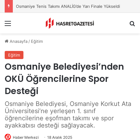
OKÜ’de Tanıtım ve Tercih Günleri Başladı
Menu
A
Anasayfa
/
Eğitim
Eğitim
Osmaniye Belediyesi’nden
OKÜ Öğrencilerine Spor
Desteği
Osmaniye Belediyesi, Osmaniye Korkut Ata
Üniversitesi’ne yerleşen 1. sınıf
öğrencilerine eşofman takımı ve spor
ayakkabısı desteği sağlayacak.
Haber Merkezi
18 Aralık 2025