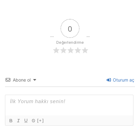
0
Değerlendirme
Abone ol
Oturum aç
[+]