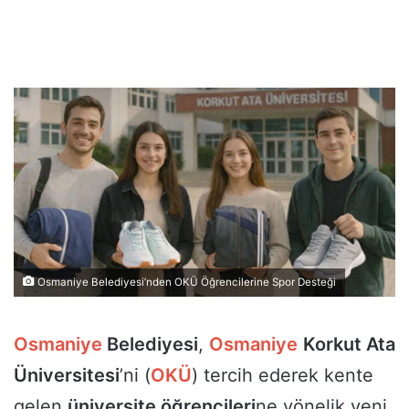
Osmaniye Belediyesi’nden OKÜ Öğrencilerine Spor Desteği
Osmaniye
Belediyesi
,
Osmaniye
Korkut Ata
Üniversitesi
’ni (
OKÜ
) tercih ederek kente
gelen
üniversite öğrencileri
ne yönelik yeni