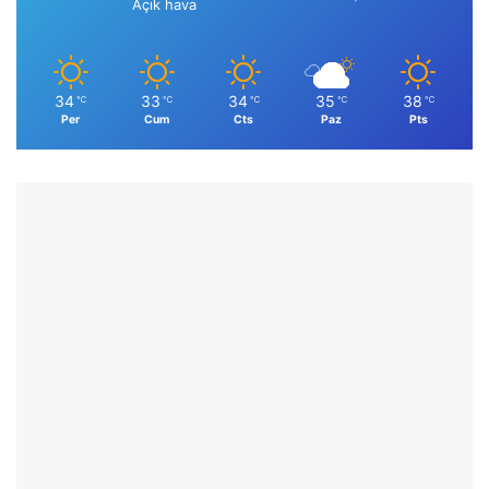
Açık hava
34
33
34
35
38
℃
℃
℃
℃
℃
Per
Cum
Cts
Paz
Pts