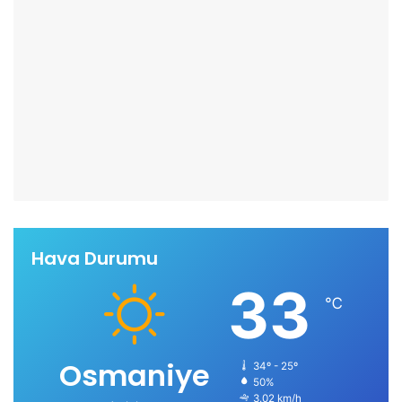
Hava Durumu
33
℃
Osmaniye
34º - 25º
50%
3.02 km/h