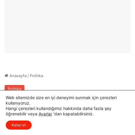
G
i
ö
l
r
e
e
r
v
e
e
K
B
a
a
r
ş
i
l
y
a
e
d
r
ı
D
e
s
Web sitemizde size en iyi deneyimi sunmak için çerezleri
t
kullanıyoruz.
e
Hangi çerezleri kullandığımız hakkında daha fazla şey
ğ
öğrenebilir veya
Ayarlar
'dan kapatabilirsiniz.
x
Düşüncelerinizi çok isterim, lütfen
i
Kabul et
yorum yapın.