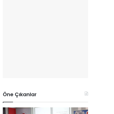
Öne Çıkanlar
O
A