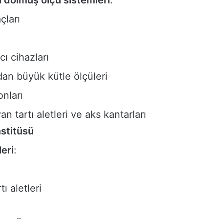
çları
cı cihazları
dan büyük kütle ölçüleri
onları
 tartı aletleri ve aks kantarları
nstitüsü
eri
:
ı aletleri