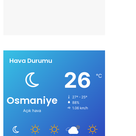
Hava Durumu
26
℃
Osmaniye
27º - 25º
88%
1.06 km/h
Açık hava