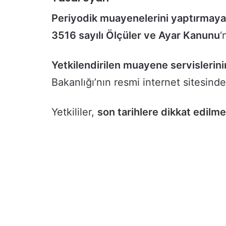
Ş
K
Periyodik muayenelerini yaptırmayan
U
3516 sayılı Ölçüler ve Ayar Kanunu
‘
R
O
s
Yetkilendirilen muayene servislerinin
2 gün önce
m
li Polis Memuru Ayşe
İŞKUR Osmaniye’den
a
Bakanlığı’nın resmi internet sitesind
Hayatını Kaybetti
Üniversitelilere Kariy
n
i
y
Yetkililer,
son tarihlere dikkat edilme
e
’
d
e
n
Ü
n
i
v
e
r