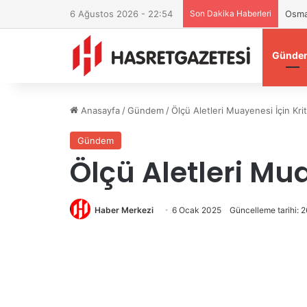
6 Ağustos 2026 - 22:54
Son Dakika Haberleri
Osma
Günde
Anasayfa
/
Gündem
/
Ölçü Aletleri Muayenesi İçin Krit
Gündem
Ölçü Aletleri Mua
Haber Merkezi
6 Ocak 2025
Güncelleme tarihi: 