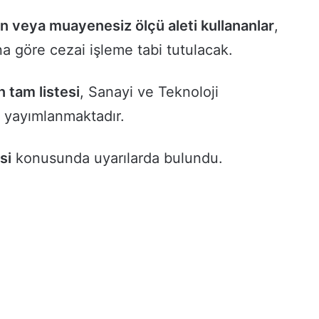
e
r
 veya muayenesiz ölçü aleti kullananlar
,
a
na göre cezai işleme tabi tutulacak.
t
K
ı
 tam listesi
, Sanayi ve Teknoloji
3 gün önce
l
Serat Kılıç: Esnafın Feryadı Her
ı
e yayımlanmaktadır.
er Desteği
Geçen Gün Büyüyor
ç
:
E
si
konusunda uyarılarda bulundu.
s
n
a
f
ı
n
F
e
r
y
a