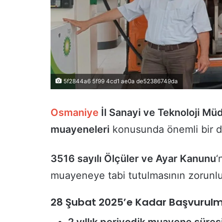
5f2844a6 5f99 4cd1 ae0a de52386749da
Osmaniye
İl Sanayi ve Teknoloji Mü
muayeneleri
konusunda önemli bir d
3516 sayılı Ölçüler ve Ayar Kanunu
‘
muayeneye tabi tutulmasının zorunlu 
28 Şubat 2025’e Kadar Başvurulm
2 yıllık periyodik muayene süres