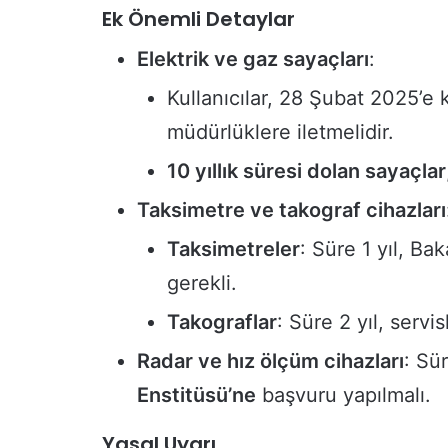
Ek Önemli Detaylar
Elektrik ve gaz sayaçları
:
Kullanıcılar, 28 Şubat 2025’e k
müdürlüklere iletmelidir.
10 yıllık süresi dolan sayaçlar
Taksimetre ve takograf cihazları
Taksimetreler
: Süre 1 yıl, Ba
gerekli.
Takograflar
: Süre 2 yıl, serv
Radar ve hız ölçüm cihazları
: Sür
Enstitüsü’ne
başvuru yapılmalı.
İ
Yasal Uyarı