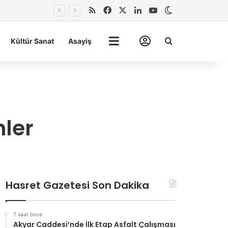
RSS
Facebook
X
LinkedIn
YouTube
Dış görünümü 
Arma
Kültür Sanat
Asayiş
Tümü
Hesabım
hler
Hasret Gazetesi Son Dakika
7 saat önce
Akyar Caddesi’nde İlk Etap Asfalt Çalışması