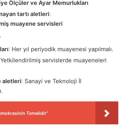
ye Ölçüler ve Ayar Memurlukları
mayan tartı aletleri
:
lmiş muayene servisleri
r
arı
: Her yıl periyodik muayenesi yapılmalı.
 Yetkilendirilmiş servislerde muayeneleri
aletleri
: Sanayi ve Teknoloji İl
ı.
emokrasinin Temelidir”