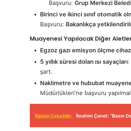
Başvuru:
Grup Merkezi Beledi
Birinci ve ikinci sınıf otomatik ol
Başvuru:
Bakanlıkça yetkilendiri
Muayenesi Yapılacak Diğer Aletle
Egzoz gazı emisyon ölçme cihazl
5 yıllık süresi dolan ısı sayaçları
:
şart.
Naklimetre ve hububat muayene 
Müdürlükleri’ne başvuru yapılmal
İlginizi Çekebilir:
İbrahim Çenet: “Basın D