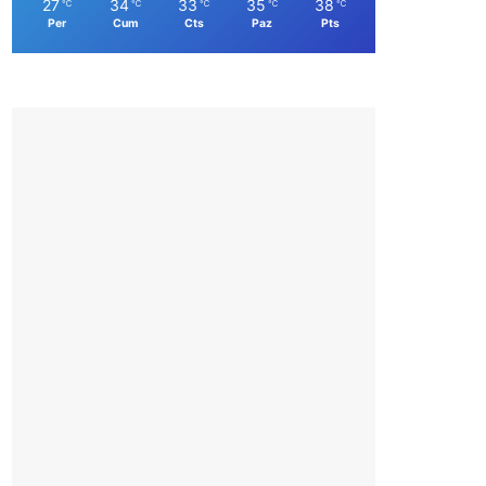
27
34
33
35
38
℃
℃
℃
℃
℃
Per
Cum
Cts
Paz
Pts