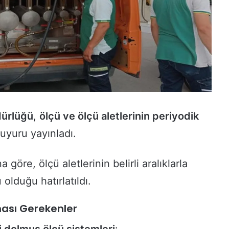
dürlüğü
,
ölçü ve ölçü aletlerinin periyodik
uyuru yayınladı.
na göre, ölçü aletlerinin belirli aralıklarla
olduğu hatırlatıldı.
ası Gerekenler
i dolmuş ölçü sistemleri
: