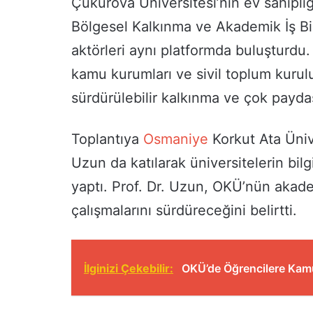
Çukurova Üniversitesi’nin ev sahipli
Bölgesel Kalkınma ve Akademik İş Bir
aktörleri aynı platformda buluşturdu. E
kamu kurumları ve sivil toplum kuruluşl
sürdürülebilir kalkınma ve çok paydaş
Toplantıya
Osmaniye
Korkut Ata Üniv
Uzun da katılarak üniversitelerin bi
yaptı. Prof. Dr. Uzun, OKÜ’nün akade
çalışmalarını sürdüreceğini belirtti.
İlginizi Çekebilir:
OKÜ’de Öğrencilere Kamu