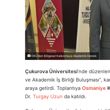
OKÜ’den Bölgesel Kalkınmaya Akademik Destek
Çukurova Üniversitesi
’nde düzenlen
ve Akademik İş Birliği Buluşması”, kam
araya getirdi. Toplantıya
Osmaniye
K
Dr.
Turgay Uzun
da katıldı.