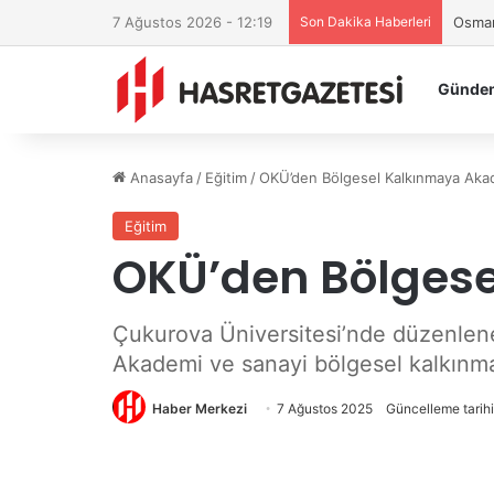
7 Ağustos 2026 - 12:19
Son Dakika Haberleri
Osman
Günde
Anasayfa
/
Eğitim
/
OKÜ’den Bölgesel Kalkınmaya Aka
Eğitim
OKÜ’den Bölges
Çukurova Üniversitesi’nde düzenlene
Akademi ve sanayi bölgesel kalkınma
Haber Merkezi
7 Ağustos 2025
Güncelleme tarih