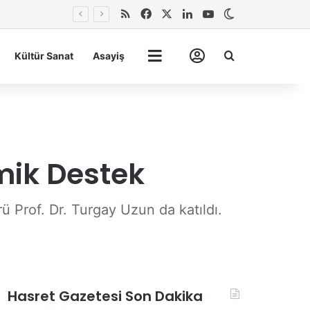
RSS
Facebook
X
LinkedIn
YouTube
Dış görünümü 
Arma
Kültür Sanat
Asayiş
Tümü
Hesabım
ik Destek
Prof. Dr. Turgay Uzun da katıldı.
Hasret Gazetesi Son Dakika