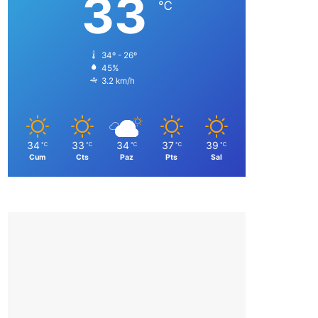
33
℃
34º - 26º
45%
3.2 km/h
34
33
34
37
39
℃
℃
℃
℃
℃
Cum
Cts
Paz
Pts
Sal