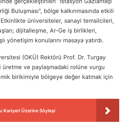
ğinde gerçekleştirilen “İstasyon Gaziantep
liği Buluşması”, bölge kalkınmasında etkili
tkinlikte üniversiteler, sanayi temsilcileri,
arı; dijitalleşme, Ar-Ge iş birlikleri,
lı yönetişim konularını masaya yatırdı.
ersitesi (OKÜ) Rektörü Prof. Dr. Turgay
lgi üretme ve paylaşmadaki rolüne vurgu
mik birikimiyle bölgeye değer katmak için
 Kariyeri Üzerine Söyleşi