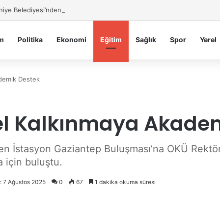
iye Belediyesi’nden Sahte Aramalara Kritik Uyarı
m
Politika
Ekonomi
Eğitim
Sağlık
Spor
Yerel
demik Destek
el Kalkınmaya Akadem
n İstasyon Gaziantep Buluşması’na OKÜ Rektörü 
 için buluştu.
i: 7 Ağustos 2025
0
67
1 dakika okuma süresi