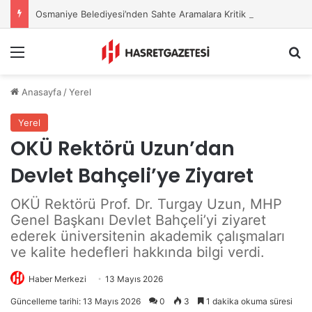
Osmaniye Belediyesi’nden Sahte Aramalara Kritik Uyarı
Menu
A
Anasayfa
/
Yerel
Yerel
OKÜ Rektörü Uzun’dan
Devlet Bahçeli’ye Ziyaret
OKÜ Rektörü Prof. Dr. Turgay Uzun, MHP
Genel Başkanı Devlet Bahçeli’yi ziyaret
ederek üniversitenin akademik çalışmaları
ve kalite hedefleri hakkında bilgi verdi.
Haber Merkezi
13 Mayıs 2026
Güncelleme tarihi: 13 Mayıs 2026
0
3
1 dakika okuma süresi