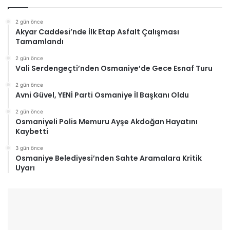
2 gün önce
Akyar Caddesi’nde İlk Etap Asfalt Çalışması
Tamamlandı
2 gün önce
Vali Serdengeçti’nden Osmaniye’de Gece Esnaf Turu
2 gün önce
Avni Güvel, YENİ Parti Osmaniye İl Başkanı Oldu
2 gün önce
Osmaniyeli Polis Memuru Ayşe Akdoğan Hayatını
Kaybetti
3 gün önce
Osmaniye Belediyesi’nden Sahte Aramalara Kritik
Uyarı