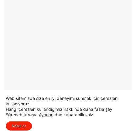
k
u
E
r
t
u
a
A
p
y
A
ş
s
e
f
A
a
k
l
d
t
o
Ç
ğ
a
a
l
n
ı
H
Web sitemizde size en iyi deneyimi sunmak için çerezleri
ş
a
kullanıyoruz.
m
y
Hangi çerezleri kullandığımız hakkında daha fazla şey
a
a
öğrenebilir veya
Ayarlar
'dan kapatabilirsiniz.
s
t
x
Düşüncelerinizi çok isterim, lütfen
ı
ı
Kabul et
yorum yapın.
T
n