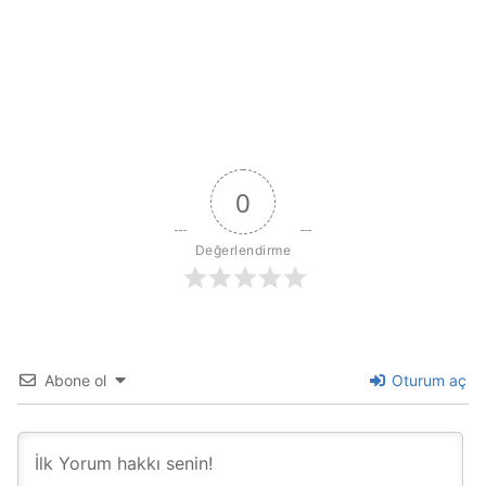
0
Değerlendirme
Abone ol
Oturum aç