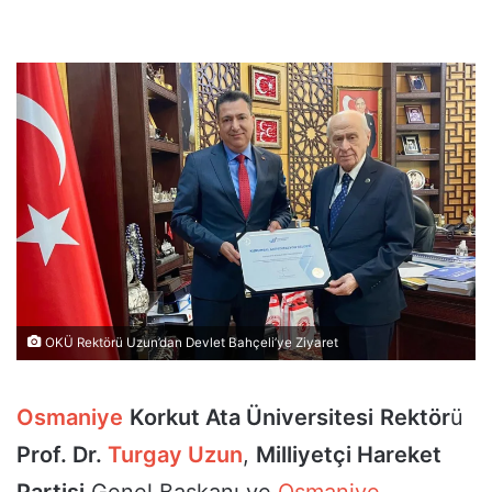
OKÜ Rektörü Uzun’dan Devlet Bahçeli’ye Ziyaret
Osmaniye
Korkut Ata Üniversitesi
Rektör
ü
Prof. Dr.
Turgay Uzun
,
Milliyetçi Hareket