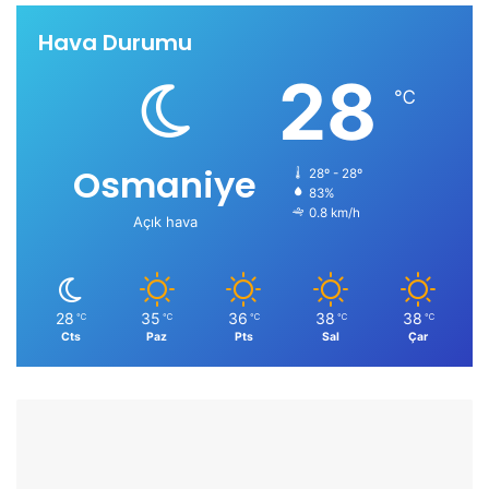
Hava Durumu
28
℃
Osmaniye
28º - 28º
83%
0.8 km/h
Açık hava
28
35
36
38
38
℃
℃
℃
℃
℃
Cts
Paz
Pts
Sal
Çar