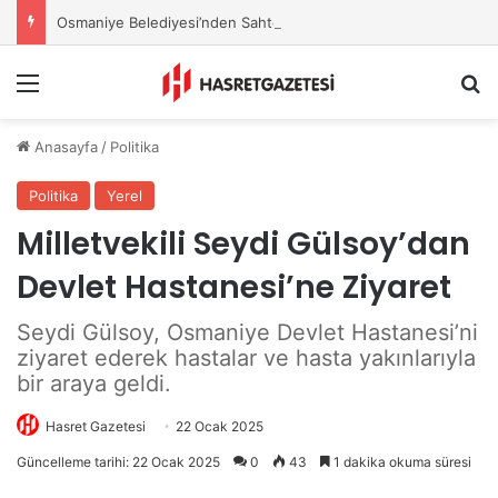
Osmaniye Belediyesi’nden Sahte Aramalara Kritik Uyarı
Menu
A
Anasayfa
/
Politika
Politika
Yerel
Milletvekili Seydi Gülsoy’dan
Devlet Hastanesi’ne Ziyaret
Seydi Gülsoy, Osmaniye Devlet Hastanesi’ni
ziyaret ederek hastalar ve hasta yakınlarıyla
bir araya geldi.
Hasret Gazetesi
22 Ocak 2025
Güncelleme tarihi: 22 Ocak 2025
0
43
1 dakika okuma süresi