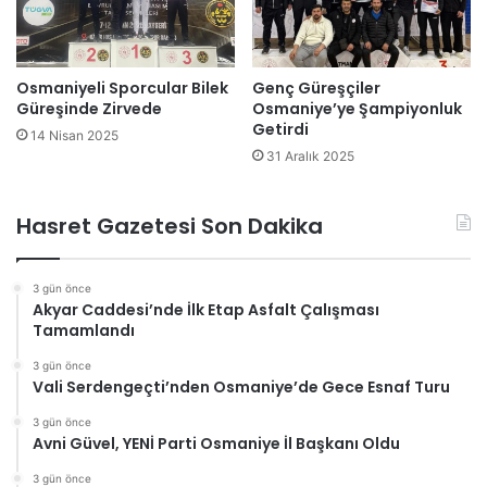
Osmaniyeli Sporcular Bilek
Genç Güreşçiler
Güreşinde Zirvede
Osmaniye’ye Şampiyonluk
Getirdi
14 Nisan 2025
31 Aralık 2025
Hasret Gazetesi Son Dakika
3 gün önce
Akyar Caddesi’nde İlk Etap Asfalt Çalışması
Tamamlandı
3 gün önce
Vali Serdengeçti’nden Osmaniye’de Gece Esnaf Turu
3 gün önce
Avni Güvel, YENİ Parti Osmaniye İl Başkanı Oldu
3 gün önce