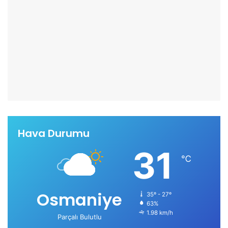
Hava Durumu
31
℃
Osmaniye
35º - 27º
63%
1.98 km/h
Parçalı Bulutlu