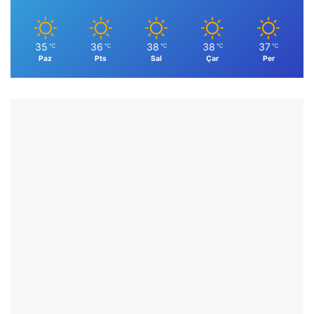
35
36
38
38
37
℃
℃
℃
℃
℃
Paz
Pts
Sal
Çar
Per