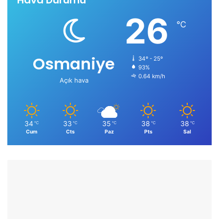
Hava Durumu
26
℃
Osmaniye
34º - 25º
93%
0.64 km/h
Açık hava
34
33
35
38
38
℃
℃
℃
℃
℃
Cum
Cts
Paz
Pts
Sal