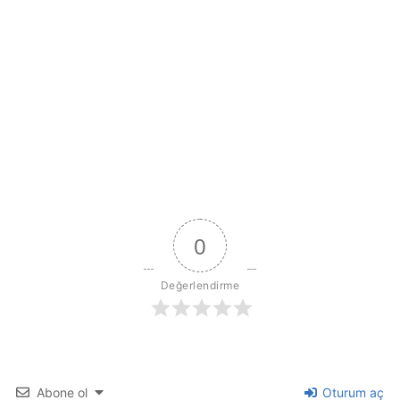
0
Değerlendirme
Abone ol
Oturum aç