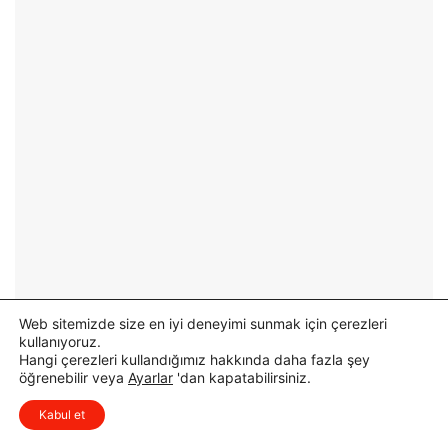
Web sitemizde size en iyi deneyimi sunmak için çerezleri
kullanıyoruz.
Hangi çerezleri kullandığımız hakkında daha fazla şey
öğrenebilir veya
Ayarlar
'dan kapatabilirsiniz.
x
Düşüncelerinizi çok isterim, lütfen
Kabul et
yorum yapın.
Öne Çıkanlar