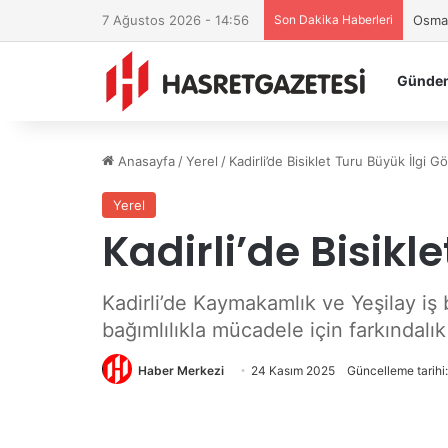
7 Ağustos 2026 - 14:56
Son Dakika Haberleri
Osman
Günde
Anasayfa
/
Yerel
/
Kadirli’de Bisiklet Turu Büyük İlgi G
Yerel
Kadirli’de Bisikl
Kadirli’de Kaymakamlık ve Yeşilay iş 
bağımlılıkla mücadele için farkındalık
Haber Merkezi
24 Kasım 2025
Güncelleme tarihi