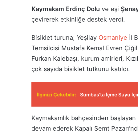
Kaymakam
Erdinç Dolu
ve eşi
Şenay
çevirerek etkinliğe destek verdi.
Bisiklet turuna; Yeşilay
Osmaniye
İl B
Temsilcisi Mustafa Kemal Evren Çiğil,
Furkan Kalebaşı, kurum amirleri, Kızıl
çok sayıda bisiklet tutkunu katıldı.
İlginizi Çekebilir:
Sumbas'ta İçme Suyu İçin
Kaymakamlık bahçesinden başlayan tu
devam ederek Kapalı Semt Pazarı’nd