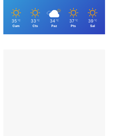
35
33
34
37
39
℃
℃
℃
℃
℃
Cum
Cts
Paz
Pts
Sal