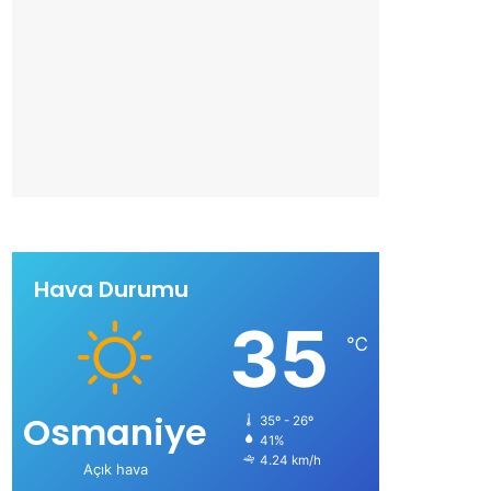
Hava Durumu
35
℃
Osmaniye
35º - 26º
41%
4.24 km/h
Açık hava