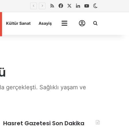
RSS
Facebook
X
LinkedIn
YouTube
Dış görünümü 
Arma
Kültür Sanat
Asayiş
Tümü
Hesabım
dü
la gerçekleşti. Sağlıklı yaşam ve
Hasret Gazetesi Son Dakika