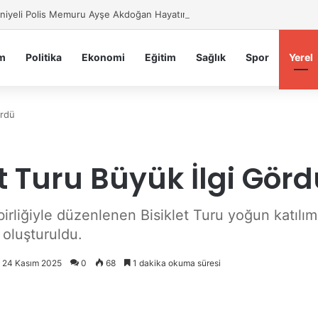
iyeli Polis Memuru Ayşe Akdoğan Hayatını Kaybetti
m
Politika
Ekonomi
Eğitim
Sağlık
Spor
Yerel
ördü
et Turu Büyük İlgi Gör
birliğiyle düzenlenen Bisiklet Turu yoğun katılım
 oluşturuldu.
: 24 Kasım 2025
0
68
1 dakika okuma süresi