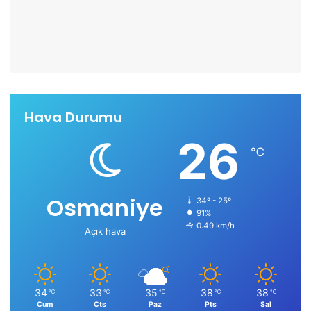
Hava Durumu
26
℃
Osmaniye
34º - 25º
91%
0.49 km/h
Açık hava
34
33
35
38
38
℃
℃
℃
℃
℃
Cum
Cts
Paz
Pts
Sal