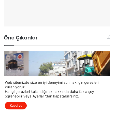
Öne Çıkanlar
A
O
k
s
y
m
a
a
r
n
C
i
Web sitemizde size en iyi deneyimi sunmak için çerezleri
a
y
kullanıyoruz.
d
e
8 saat önce
Hangi çerezleri kullandığımız hakkında daha fazla şey
Akyar Caddesi’nde İlk Etap Asfalt Çalışması
d
l
öğrenebilir veya
Ayarlar
'dan kapatabilirsiniz.
x
Tamamlandı
Düşüncelerinizi çok isterim, lütfen
e
i
Kabul et
yorum yapın.
s
P
i
o