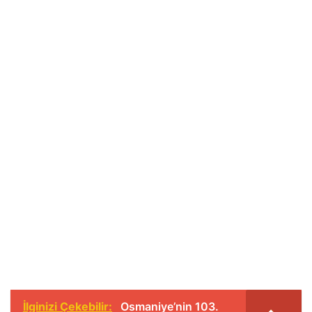
İlginizi Çekebilir:
Osmaniye’nin 103.