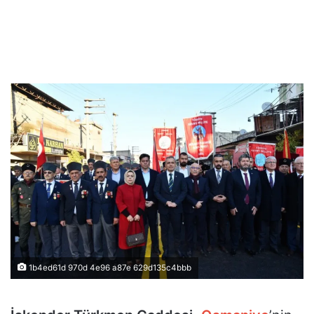
1b4ed61d 970d 4e96 a87e 629d135c4bbb