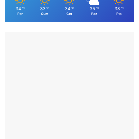
34
33
34
35
38
℃
℃
℃
℃
℃
Per
Cum
Cts
Paz
Pts