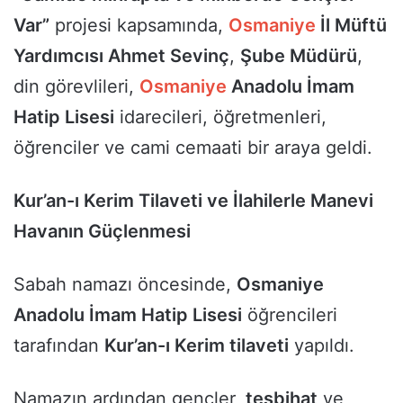
Var”
projesi kapsamında,
Osmaniye
İl Müftü
Yardımcısı Ahmet Sevinç
,
Şube Müdürü
,
din görevlileri,
Osmaniye
Anadolu İmam
Hatip Lisesi
idarecileri, öğretmenleri,
öğrenciler ve cami cemaati bir araya geldi.
Kur’an-ı Kerim Tilaveti ve İlahilerle Manevi
Havanın Güçlenmesi
Sabah namazı öncesinde,
Osmaniye
Anadolu İmam Hatip Lisesi
öğrencileri
tarafından
Kur’an-ı Kerim tilaveti
yapıldı.
Namazın ardından gençler,
tesbihat
ve