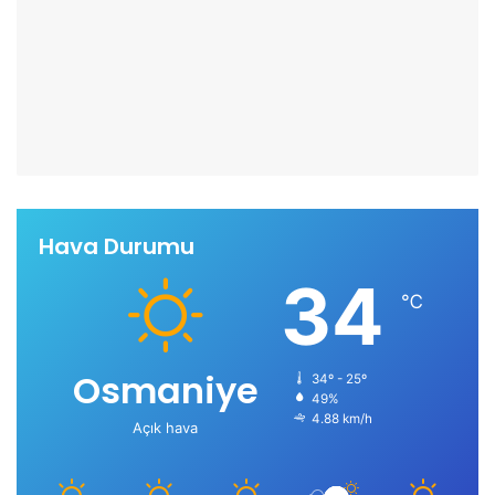
Hava Durumu
34
℃
Osmaniye
34º - 25º
49%
4.88 km/h
Açık hava