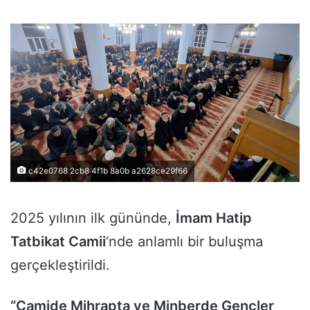
c42e0768 2cb8 4f1b 8a0b a2628ce29f66
2025 yılının ilk gününde,
İmam Hatip
Tatbikat Camii
‘nde anlamlı bir buluşma
gerçekleştirildi.
“Camide Mihrapta ve Minberde Gençler