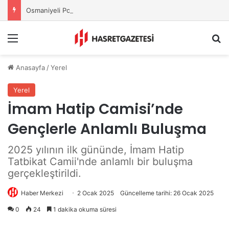
Osmaniyeli Polis Memuru Ayşe Akdoğan Hayatını Kaybetti
Menu
A
Anasayfa
/
Yerel
Yerel
İmam Hatip Camisi’nde
Gençlerle Anlamlı Buluşma
2025 yılının ilk gününde, İmam Hatip
Tatbikat Camii'nde anlamlı bir buluşma
gerçekleştirildi.
Haber Merkezi
2 Ocak 2025
Güncelleme tarihi: 26 Ocak 2025
0
24
1 dakika okuma süresi