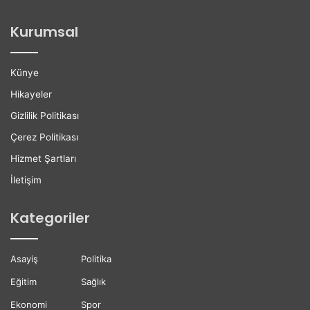
o
i
ğ
l
Kurumsal
a
e
n
r
H
e
Künye
a
K
y
a
Hikayeler
a
r
Gizlilik Politikası
t
i
ı
y
Çerez Politikası
n
e
Hizmet Şartları
ı
r
K
D
İletişim
a
e
y
s
Kategoriler
b
t
e
e
t
ğ
Asayiş
Politika
t
i
i
Eğitim
Sağlık
Ekonomi
Spor