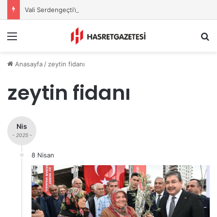
Vali Serdengeçti’nden Osmaniye’de Gece Esnaf Turu
Menu
A
Anasayfa
/
zeytin fidanı
zeytin fidanı
Nis
- 2025 -
8 Nisan