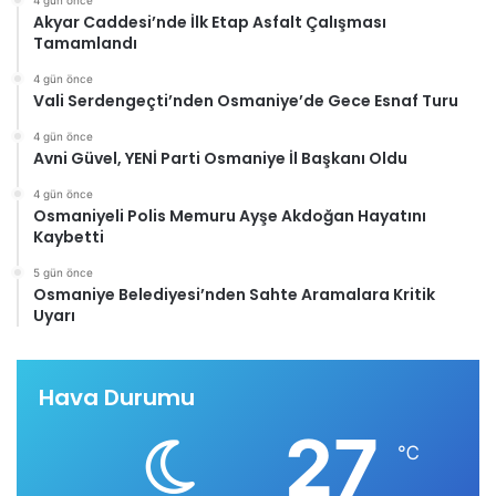
4 gün önce
Akyar Caddesi’nde İlk Etap Asfalt Çalışması
Tamamlandı
4 gün önce
Vali Serdengeçti’nden Osmaniye’de Gece Esnaf Turu
4 gün önce
Avni Güvel, YENİ Parti Osmaniye İl Başkanı Oldu
4 gün önce
Osmaniyeli Polis Memuru Ayşe Akdoğan Hayatını
Kaybetti
5 gün önce
Osmaniye Belediyesi’nden Sahte Aramalara Kritik
Uyarı
Hava Durumu
27
℃