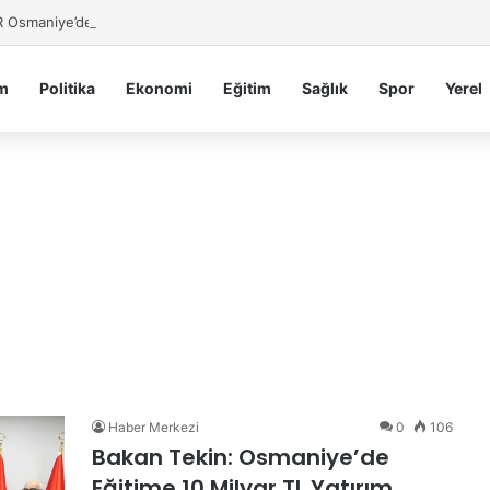
 Osmaniye’den Üniversitelilere Kariyer Desteği
m
Politika
Ekonomi
Eğitim
Sağlık
Spor
Yerel
Haber Merkezi
0
106
Bakan Tekin: Osmaniye’de
Eğitime 10 Milyar TL Yatırım