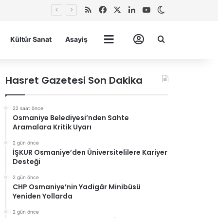
RSS
Facebook
X
LinkedIn
YouTube
Dış görünümü 
Arma
Kültür Sanat
Asayiş
Tümü
Hesabım
Hasret Gazetesi Son Dakika
22 saat önce
Osmaniye Belediyesi’nden Sahte
Aramalara Kritik Uyarı
2 gün önce
İŞKUR Osmaniye’den Üniversitelilere Kariyer
Desteği
2 gün önce
CHP Osmaniye’nin Yadigâr Minibüsü
Yeniden Yollarda
2 gün önce