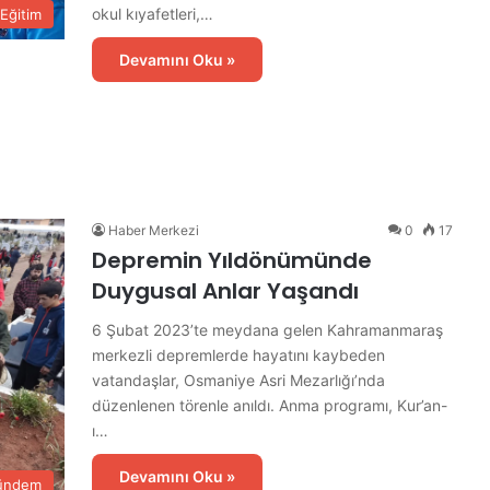
okul kıyafetleri,…
Eğitim
Devamını Oku »
İ
Ş
K
Haber Merkezi
0
17
U
Depremin Yıldönümünde
R
Duygusal Anlar Yaşandı
O
s
6 Şubat 2023’te meydana gelen Kahramanmaraş
2 gün önce
m
oğlu
İŞKUR Osmaniye’den
merkezli depremlerde hayatını kaybeden
a
vatandaşlar, Osmaniye Asri Mezarlığı’nda
dı
Üniversitelilere Kariyer Desteği
n
düzenlenen törenle anıldı. Anma programı, Kur’an-
i
ı…
y
e
Devamını Oku »
’
ündem