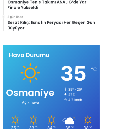
Osmaniye Tenis Takımı ANALİG’de Yarı
Finale Yükseldi
3 gün önce
Serat Kılıç: Esnafın Feryadı Her Geçen Gün
Büyüyor
Hava Durumu
35
℃
Osmaniye
35º - 25º
47%
4.7 km/h
Açık hava
35
33
34
35
38
℃
℃
℃
℃
℃