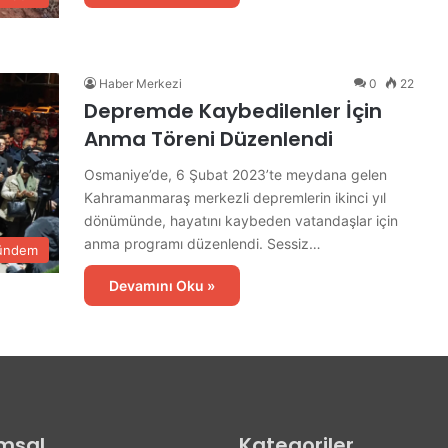
d
e
n
Ü
Haber Merkezi
0
22
n
Depremde Kaybedilenler İçin
i
Anma Töreni Düzenlendi
v
e
Osmaniye’de, 6 Şubat 2023’te meydana gelen
r
Kahramanmaraş merkezli depremlerin ikinci yıl
s
dönümünde, hayatını kaybeden vatandaşlar için
i
t
anma programı düzenlendi. Sessiz…
ündem
e
l
Devamını Oku »
i
l
e
r
e
K
a
msal
Kategoriler