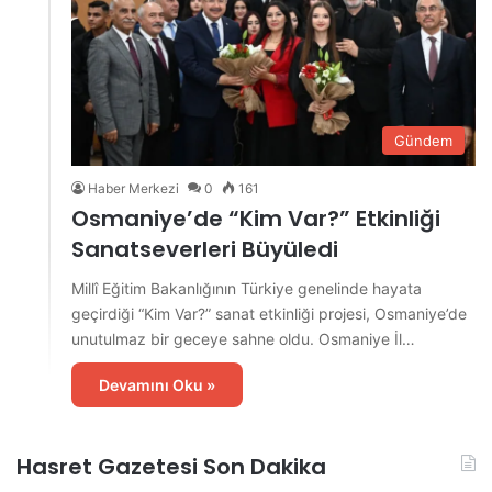
Gündem
Haber Merkezi
0
161
Osmaniye’de “Kim Var?” Etkinliği
Sanatseverleri Büyüledi
Millî Eğitim Bakanlığının Türkiye genelinde hayata
geçirdiği “Kim Var?” sanat etkinliği projesi, Osmaniye’de
unutulmaz bir geceye sahne oldu. Osmaniye İl…
Devamını Oku »
Hasret Gazetesi Son Dakika