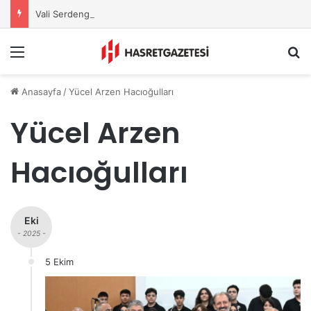
Vali Serdengeçti’nden Osmaniye’de Gece Esnaf Turu
Menu
A
Anasayfa
/
Yücel Arzen Hacıoğulları
Yücel Arzen
Hacıoğulları
Eki
- 2025 -
5 Ekim