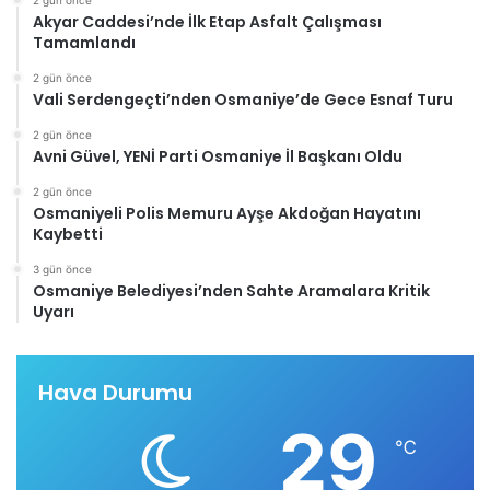
2 gün önce
Akyar Caddesi’nde İlk Etap Asfalt Çalışması
Tamamlandı
2 gün önce
Vali Serdengeçti’nden Osmaniye’de Gece Esnaf Turu
2 gün önce
Avni Güvel, YENİ Parti Osmaniye İl Başkanı Oldu
2 gün önce
Osmaniyeli Polis Memuru Ayşe Akdoğan Hayatını
Kaybetti
3 gün önce
Osmaniye Belediyesi’nden Sahte Aramalara Kritik
Uyarı
Hava Durumu
29
℃