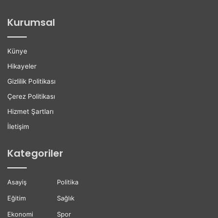
o
i
ğ
l
Kurumsal
a
e
n
r
H
e
Künye
a
K
y
a
Hikayeler
a
r
Gizlilik Politikası
t
i
ı
y
Çerez Politikası
n
e
Hizmet Şartları
ı
r
K
D
İletişim
a
e
y
s
Kategoriler
b
t
e
e
t
ğ
Asayiş
Politika
t
i
i
Eğitim
Sağlık
Ekonomi
Spor