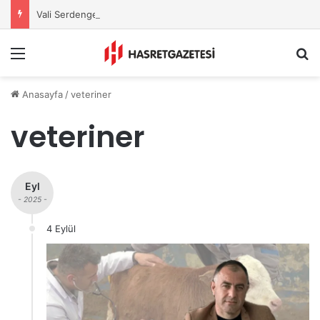
Vali Serdengeçti’nden Osmaniye’de Gece Esnaf Turu
Menu
A
Anasayfa
/
veteriner
veteriner
Eyl
- 2025 -
4 Eylül