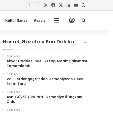
RSS
Facebook
X
LinkedIn
YouTube
Dış görünümü 
Arma
Kültür Sanat
Asayiş
Tümü
Hesabım
Hasret Gazetesi Son Dakika
2 gün önce
Akyar Caddesi’nde İlk Etap Asfalt Çalışması
Tamamlandı
2 gün önce
Vali Serdengeçti’nden Osmaniye’de Gece
Esnaf Turu
2 gün önce
Avni Güvel, YENİ Parti Osmaniye İl Başkanı
Oldu
2 gün önce