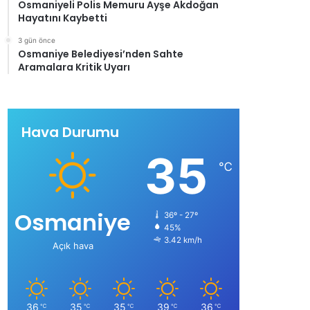
Osmaniyeli Polis Memuru Ayşe Akdoğan
Hayatını Kaybetti
3 gün önce
Osmaniye Belediyesi’nden Sahte
Aramalara Kritik Uyarı
Hava Durumu
35
℃
Osmaniye
36º - 27º
45%
3.42 km/h
Açık hava
36
35
35
39
36
℃
℃
℃
℃
℃