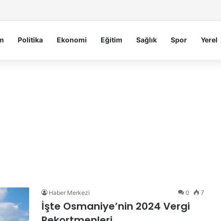
Serdengeçti’nden Osmaniye’de Gece Esnaf Turu
m
Politika
Ekonomi
Eğitim
Sağlık
Spor
Yerel
Haber Merkezi
0
7
İşte Osmaniye’nin 2024 Vergi
Rekortmenleri