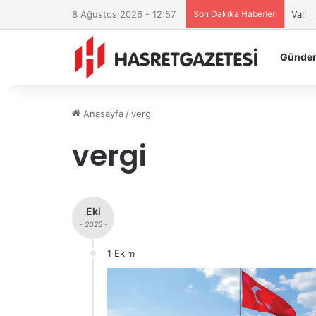
8 Ağustos 2026 - 12:57
Son Dakika Haberleri
Vali 
Günde
Anasayfa
/
vergi
vergi
Eki
- 2025 -
1 Ekim