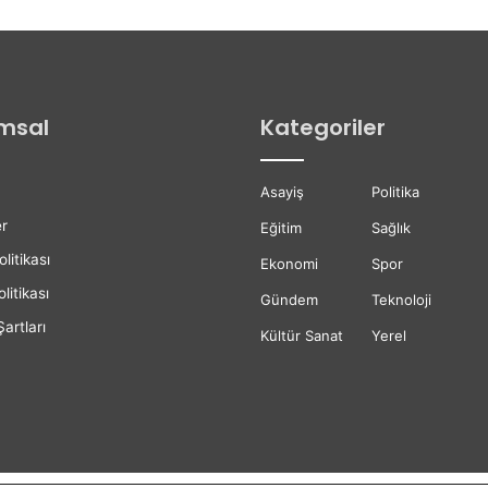
d
e
İ
l
k
msal
Kategoriler
E
t
a
Asayiş
Politika
p
A
r
Eğitim
Sağlık
s
olitikası
f
Ekonomi
Spor
a
litikası
Gündem
Teknoloji
l
artları
t
Kültür Sanat
Yerel
Ç
a
l
ı
ş
m