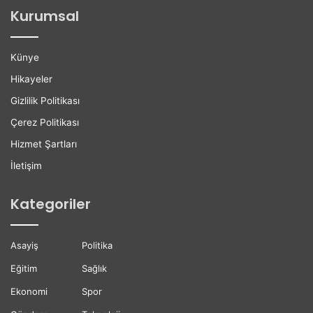
ğ
l
Kurumsal
a
e
n
r
H
e
Künye
a
K
y
a
Hikayeler
a
r
Gizlilik Politikası
t
i
ı
y
Çerez Politikası
n
e
Hizmet Şartları
ı
r
K
D
İletişim
a
e
y
s
Kategoriler
b
t
e
e
t
ğ
Asayiş
Politika
t
i
i
Eğitim
Sağlık
Ekonomi
Spor