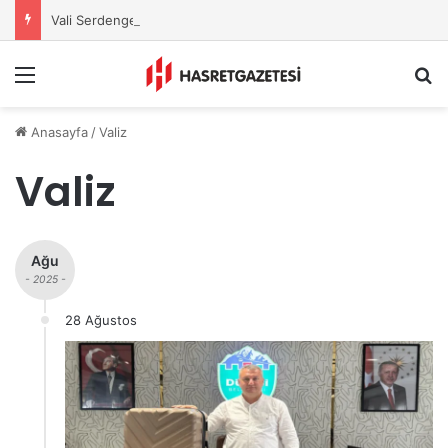
Vali Serdengeçti’nden Osmaniye’de Gece Esnaf Turu
Menu
A
Anasayfa
/
Valiz
Valiz
Ağu
- 2025 -
28 Ağustos