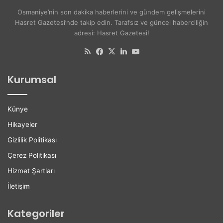
ş
s
Osmaniye’nin son dakika haberlerini ve gündem gelişmelerini
e
i
Hasret Gazetesi’nde takip edin. Tarafsız ve güncel haberciliğin
A
t
adresi: Hasret Gazetesi!
k
e
d
l
RSS
Facebook
X
LinkedIn
YouTube
o
i
ğ
l
Kurumsal
a
e
n
r
H
e
Künye
a
K
y
a
Hikayeler
a
r
Gizlilik Politikası
t
i
ı
y
Çerez Politikası
n
e
Hizmet Şartları
ı
r
K
D
İletişim
a
e
y
s
Kategoriler
b
t