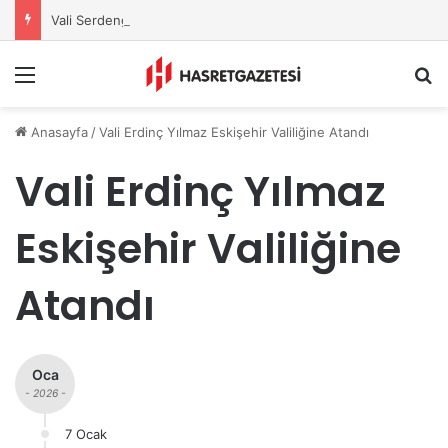
Vali Serdengeçti’nden Osmaniye’de Gece Esnaf Turu
Menu
A
Anasayfa
/
Vali Erdinç Yılmaz Eskişehir Valiliğine Atandı
Vali Erdinç Yılmaz
Eskişehir Valiliğine
Atandı
Oca
- 2026 -
7 Ocak