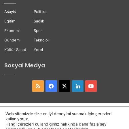
e
e
t
ğ
Asayiş
Politika
t
i
i
Eğitim
Sağlık
Ekonomi
Spor
Gündem
Teknoloji
Kültür Sanat
Yerel
Sosyal Medya
RSS
Facebook
X
LinkedIn
YouTube
Copyright © 2026,
Hasret Gazetesi
Tüm Hakları Saklıdır.
Web sitemizde size en iyi deneyimi sunmak için çerezleri
kullanıyoruz.
Osmaniye Haber
Haber
Hangi çerezleri kullandığımız hakkında daha fazla şey