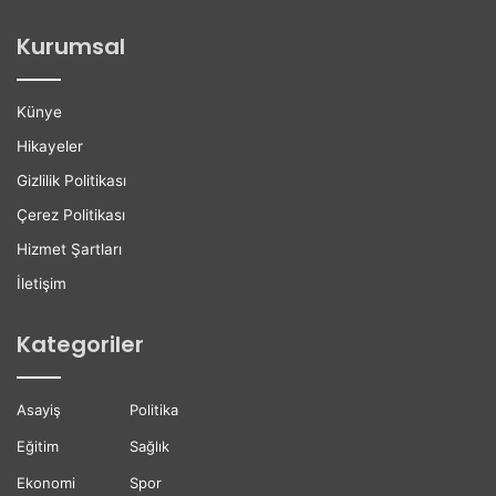
G
k
e
K
Kurumsal
ç
u
e
r
n
s
Künye
G
u
ü
D
Hikayeler
n
ü
Gizlilik Politikası
B
z
ü
e
Çerez Politikası
y
n
Hizmet Şartları
ü
l
y
e
İletişim
o
n
r
d
Kategoriler
i
Asayiş
Politika
Eğitim
Sağlık
Ekonomi
Spor