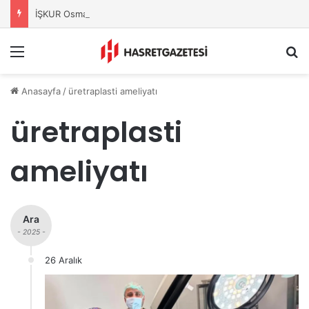
İŞKUR Osmaniye’den Üniversitelilere Kariyer Desteği
Menu
A
Anasayfa
/
üretraplasti ameliyatı
üretraplasti
ameliyatı
Ara
- 2025 -
26 Aralık