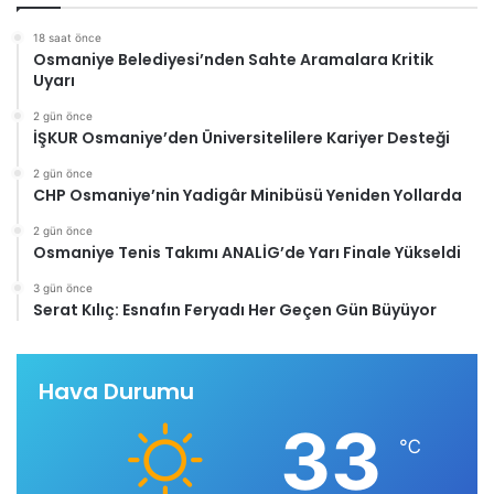
18 saat önce
Osmaniye Belediyesi’nden Sahte Aramalara Kritik
Uyarı
2 gün önce
İŞKUR Osmaniye’den Üniversitelilere Kariyer Desteği
2 gün önce
CHP Osmaniye’nin Yadigâr Minibüsü Yeniden Yollarda
2 gün önce
Osmaniye Tenis Takımı ANALİG’de Yarı Finale Yükseldi
3 gün önce
Serat Kılıç: Esnafın Feryadı Her Geçen Gün Büyüyor
Hava Durumu
33
℃